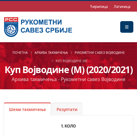
Ћирилица
Латиница
ПОЧЕТНА
АРХИВА ТАКМИЧЕЊА
РУКОМЕТНИ САВЕЗ ВОЈВОДИНЕ
КУП ВОЈВОДИНЕ (М)
Куп Војводине (М) (2020/2021)
Архива такмичења - Рукометни савез Војводине
Шема такмичења
Резултати
1. КОЛО