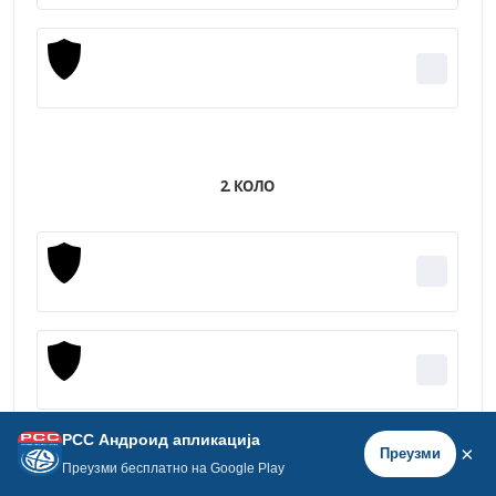
2. КОЛО
РСС Андроид апликација
×
Преузми
Преузми бесплатно на Google Play