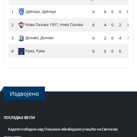
1
Црепаја, Црепаја
6
6
0
0
112
2
Нова Пазова 1957, Нова Пазова
6
4
0
2
85
3
Долово, Долово
6
2
0
4
59
4
Рума, Рума
6
0
0
6
0
Издвојено
ПОСЛЕДЊЕ ВЕСТИ
Кадети победом над Пољском обезбедили учешће на Светском