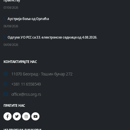
првенству
07/08/2026
Аустрија боља од Орлића
06/08/2026
Одлуке УО РСС са 33. електронске седнице од 4.08.2026.
04/08/2026
КОНТАКТИРАЈТЕ НАС
11070 Београд - Тошин бунар 272
+381 11 6558549
office@rss.org.rs
ПРАТИТЕ НАС