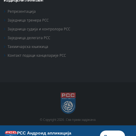
ИЗДВОЈЕНИ ЛИНКОВИ
Репрезентација
Заједница тренера РСС
Заједница судија и контролора РСС
Заједница делегата РСС
Такмичарска књижица
Контакт подаци канцеларије РСС
© Copyright
2026 .
Сва права задржана.
РСС Андроид апликација
Почетна
Историја
Фото галерија
Видео галерија