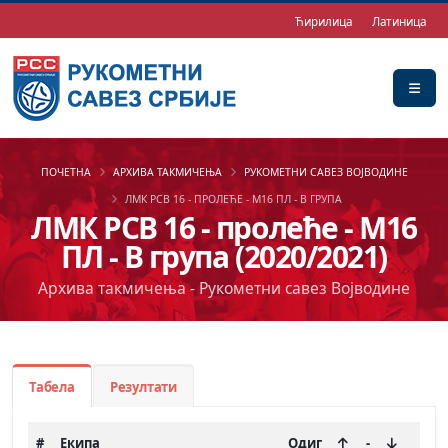
Ћирилица
Латиница
ПОЧЕТНА
АРХИВА ТАКМИЧЕЊА
РУКОМЕТНИ САВЕЗ ВОЈВОДИНЕ
ЛМК РСВ 16 - ПРОЛЕЋЕ - М16 ПЛ - В ГРУПА
ЛМК РСВ 16 - пролеће - М16
ПЛ - В група (2020/2021)
Архива такмичења - Рукометни савез Војводине
Табела
Резултати
#
Екипа
Одиг
-
+