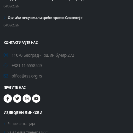
04/08/2026
Орлићи нису имали среће против Словеније
04/08/2026
КОНТАКТИРАЈТЕ НАС
11070 Београд - Тошин бунар 272
+381 11 6558549
office@rss.org.rs
ПРАТИТЕ НАС
ИЗДВОЈЕНИ ЛИНКОВИ
Репрезентација
Заједница тренера РСС