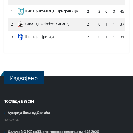
1
ПИК Пригревица, Пригревица
2
2
0
0
45
36
2
Кикинда Grindex, Кикинда
2
0
1
1
37
38
3
Црепаја, Црепаја
2
0
1
1
31
39
Издвојено
ПОСЛЕДЊЕ ВЕСТИ
Аустрија боља од Орлића
06/08/2026
Одлуке УО РСС са 33. електронске седнице од 4.08.2026.