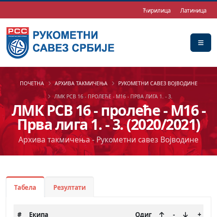
Ћирилица
Латиница
ПОЧЕТНА
АРХИВА ТАКМИЧЕЊА
РУКОМЕТНИ САВЕЗ ВОЈВОДИНЕ
ЛМК РСВ 16 - ПРОЛЕЋЕ - М16 - ПРВА ЛИГА 1. - 3.
ЛМК РСВ 16 - пролеће - М16 -
Прва лига 1. - 3. (2020/2021)
Архива такмичења - Рукометни савез Војводине
Табела
Резултати
#
Екипа
Одиг
-
+
-