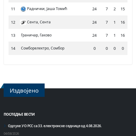
11
Раднички, Јаша Томић
24
7
2
15
660
12
Сента, Сента
24
7
1
16
677
13
Граничар, Гаково
24
7
1
16
604
14
Сомборелектро, Сомбор
0
0
0
0
0
Издвојено
ПОСЛЕДЊЕ ВЕСТИ
Одлуке УО РСС са 33. електронске седнице од 4.08.2026.
04/08/2026