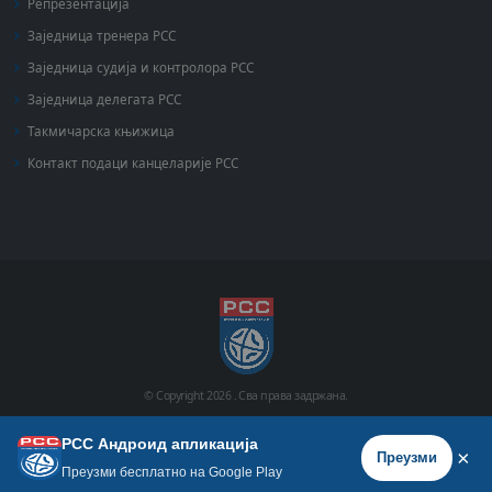
Репрезентација
Заједница тренера РСС
Заједница судија и контролора РСС
Заједница делегата РСС
Такмичарска књижица
Контакт подаци канцеларије РСС
© Copyright
2026 .
Сва права задржана.
РСС Андроид апликација
Почетна
Историја
Фото галерија
Видео галерија
×
Преузми
Преузми бесплатно на Google Play