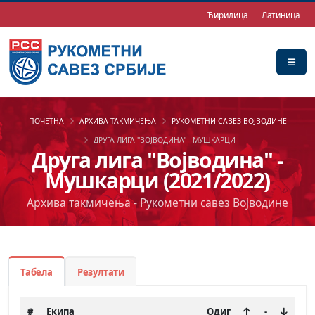
Ћирилица
Латиница
ПОЧЕТНА
АРХИВА ТАКМИЧЕЊА
РУКОМЕТНИ САВЕЗ ВОЈВОДИНЕ
ДРУГА ЛИГА ''ВОЈВОДИНА'' - МУШКАРЦИ
Друга лига ''Војводина'' -
Мушкарци (2021/2022)
Архива такмичења - Рукометни савез Војводине
Табела
Резултати
#
Екипа
Одиг
-
+