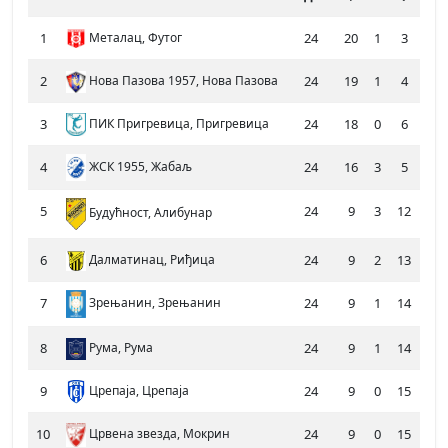
1
Металац, Футог
24
20
1
3
764
2
Нова Пазова 1957, Нова Пазова
24
19
1
4
718
3
ПИК Пригревица, Пригревица
24
18
0
6
754
4
ЖСК 1955, Жабаљ
24
16
3
5
711
5
24
9
3
12
650
Будућност, Алибунар
6
Далматинац, Риђица
24
9
2
13
784
7
24
9
1
14
708
Зрењанин, Зрењанин
8
Рума, Рума
24
9
1
14
723
9
Црепаја, Црепаја
24
9
0
15
659
10
Црвена звезда, Мокрин
24
9
0
15
670