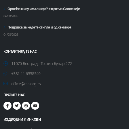
Орлићи нису имали среће против Словеније
04/08/2026
Подршка за кадете стигла и од сениора
04/08/2026
КОНТАКТИРАЈТЕ НАС
11070 Београд - Тошин бунар 272
+381 11 6558549
office@rss.org.rs
ПРАТИТЕ НАС
ИЗДВОЈЕНИ ЛИНКОВИ