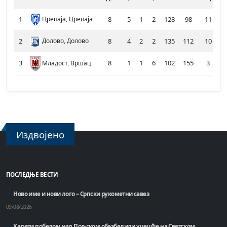
1
Црепаја, Црепаја
8
5
1
2
128
98
11
2
Долово, Долово
8
4
2
2
135
112
10
3
8
1
1
6
102
155
3
Младост, Вршац
Издвојено
ПОСЛЕДЊЕ ВЕСТИ
Ново име и нови лого – Српски рукометни савез
09/08/2026
Кадети победом над Пољском обезбедили учешће на Светском