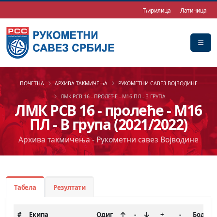
Ћирилица
Латиница
ПОЧЕТНА
АРХИВА ТАКМИЧЕЊА
РУКОМЕТНИ САВЕЗ ВОЈВОДИНЕ
ЛМК РСВ 16 - ПРОЛЕЋЕ - М16 ПЛ - В ГРУПА
ЛМК РСВ 16 - пролеће - М16
ПЛ - В група (2021/2022)
Архива такмичења - Рукометни савез Војводине
Табела
Резултати
#
Екипа
Одиг
-
+
-
Бод