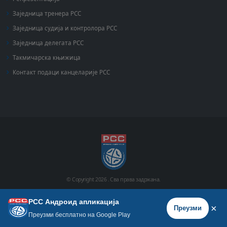
Заједница тренера РСС
Заједница судија и контролора РСС
Заједница делегата РСС
Такмичарска књижица
Контакт подаци канцеларије РСС
© Copyright
2026 .
Сва права задржана.
РСС Андроид апликација
Почетна
Историја
Фото галерија
Видео галерија
×
Преузми
Преузми бесплатно на Google Play