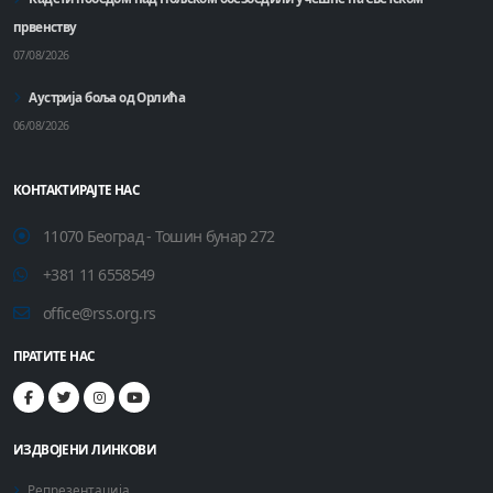
првенству
07/08/2026
Аустрија боља од Орлића
06/08/2026
КОНТАКТИРАЈТЕ НАС
11070 Београд - Тошин бунар 272
+381 11 6558549
office@rss.org.rs
ПРАТИТЕ НАС
ИЗДВОЈЕНИ ЛИНКОВИ
Репрезентација