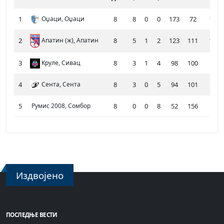
1
Оџаци, Оџаци
8
8
0
0
173
72
16
2
8
5
1
2
123
111
11
Апатин (ж), Апатин
3
Круле, Сивац
8
3
1
4
98
100
7
4
Сента, Сента
8
3
0
5
94
101
6
5
Румис 2008, Сомбор
8
0
0
8
52
156
0
Издвојено
ПОСЛЕДЊЕ ВЕСТИ