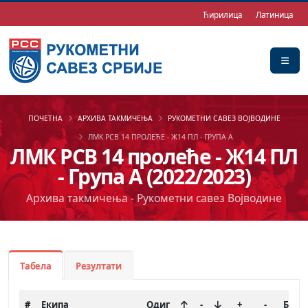
Ћирилица
Латиница
ПОЧЕТНА
АРХИВА ТАКМИЧЕЊА
РУКОМЕТНИ САВЕЗ ВОЈВОДИНЕ
ЛМК РСВ 14 ПРОЛЕЋЕ - Ж14 ПЛ - ГРУПА А
ЛМК РСВ 14 пролеће - Ж14 ПЛ
- Група А (2022/2023)
Архива такмичења - Рукометни савез Војводине
Табела
Резултати
#
Екипа
Одиг
-
+
-
Бод