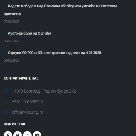
Кадети победом над Пољском обезбедили учешће на Светском
првенству
07/08/2026
Аустрија боља од Орлића
06/08/2026
Одлуке УО РСС са 33. електронске седнице од 4.08.2026.
04/08/2026
КОНТАКТИРАЈТЕ НАС
11070 Београд - Тошин бунар 272
+381 11 6558549
office@rss.org.rs
ПРАТИТЕ НАС