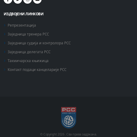
ИЗДВОЈЕНИ ЛИНКОВИ
Репрезентација
Заједница тренера РСС
Заједница судија и контролора РСС
Заједница делегата РСС
Такмичарска књижица
Контакт подаци канцеларије РСС
© Copyright
2026 .
Сва права задржана.