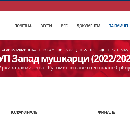
ПОЧЕТНА
ВЕСТИ
РСС
ДОКУМЕНТИ
ТАКМИЧЕ
АРХИВА ТАКМИЧЕЊА
РУКОМЕТНИ САВЕЗ ЦЕНТРАЛНЕ СРБИЈЕ
КУП ЗАПА
УП Запад мушкарци (2022/202
Архива такмичења - Рукометни савез централне Србиј
ПОЛУФИНАЛЕ
ФИНАЛЕ