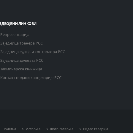
ЗДВОЈЕНИ ЛИНКОВИ
Репрезентација
Заједница тренера РСС
Заједница судија и контролора РСС
Заједница делегата РСС
Такмичарска књижица
Контакт подаци канцеларије РСС
Почетна
Историја
Фото галерија
Видео галерија