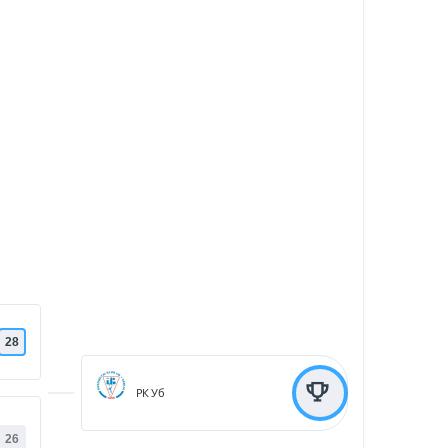
28
РК Уб
26