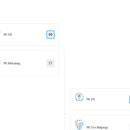
РК Уб
40
РК Металац
37
РК Уб
РК Гоч Меркур