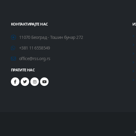
КОНТАКТИРАЈТЕ НАС
И
11070 Београд - Тошин бунар 272
+381 11 6558549
office@rss.org.rs
ПРАТИТЕ НАС