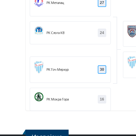
РК Металац
27
РК Слога КВ
24
РК Гоч Меркур
30
РК Мокра Гора
16