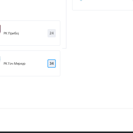
РК Прибој
24
РК Гоч Меркур
34