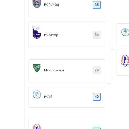
РК Прибој
35
РК Златар
34
МРК Лозница
29
РК Уб
40