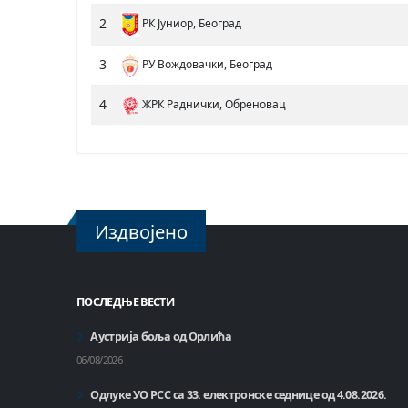
2
РК Јуниор, Београд
3
РУ Вождовачки, Београд
4
ЖРК Раднички, Обреновац
Издвојено
ПОСЛЕДЊЕ ВЕСТИ
Аустрија боља од Орлића
06/08/2026
Одлуке УО РСС са 33. електронске седнице од 4.08.2026.