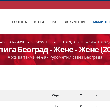
ПОЧЕТНА
ВЕСТИ
РСС
ДОКУМЕНТИ
ТАКМИЧЕ
АРХИВА ТАКМИЧЕЊА
РУКОМЕТНИ САВЕЗ БЕОГРАДА
ПРВА ЛИГА БЕОГРАД -
лига Београд - Жене - Жене (20
Архива такмичења - Рукометни савез Београда
Одиг
-
12
8
2