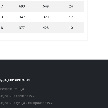
7
693
649
24
3
347
329
17
8
377
428
10
ЗДВОЈЕНИ ЛИНКОВИ
Репрезентација
Заједница тренера РСС
Заједница судија и контролора РСС