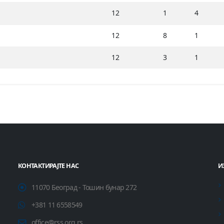
12
1
4
12
8
1
12
3
1
КОНТАКТИРАЈТЕ НАС
И
11070 Београд - Тошин бунар 272
+381 11 6558549
office@rss.org.rs