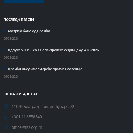
ПОСЛЕДЊЕ ВЕСТИ
Аустрија боља од Орлића
06/08/2026
Одлуке УО РСС са 33. електронске седнице од 4.08.2026.
04/08/2026
Орлићи нису имали среће против Словеније
04/08/2026
КОНТАКТИРАЈТЕ НАС
11070 Београд - Тошин бунар 272
+381 11 6558549
office@rss.org.rs