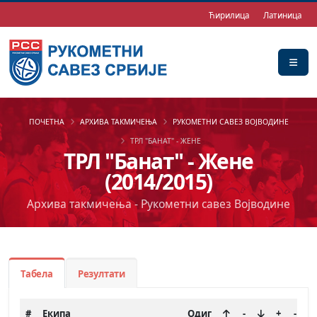
Ћирилица
Латиница
ПОЧЕТНА
АРХИВА ТАКМИЧЕЊА
РУКОМЕТНИ САВЕЗ ВОЈВОДИНЕ
ТРЛ "БАНАТ" - ЖЕНЕ
ТРЛ "Банат" - Жене
(2014/2015)
Архива такмичења - Рукометни савез Војводине
Табела
Резултати
#
Екипа
Одиг
-
+
-
Б