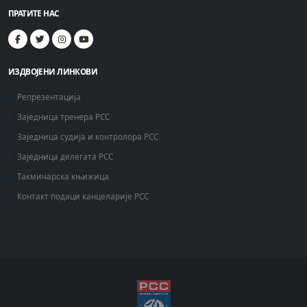
ПРАТИТЕ НАС
ИЗДВОЈЕНИ ЛИНКОВИ
Репрезентација
Заједница тренера РСС
Заједница судија и контролора РСС
Заједница делегата РСС
Такмичарска књижица
Контакт подаци канцеларије РСС