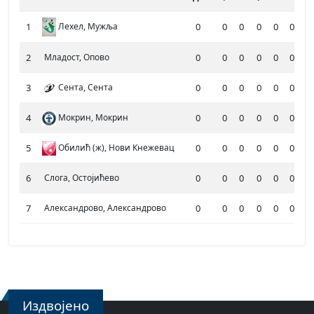
1
Лехел, Мужља
0
0
0
0
0
0
2
Младост, Опово
0
0
0
0
0
0
3
Сента, Сента
0
0
0
0
0
0
4
Мокрин, Мокрин
0
0
0
0
0
0
5
Обилић (ж), Нови Кнежевац
0
0
0
0
0
0
6
Слога, Остојићево
0
0
0
0
0
0
7
Александрово, Александрово
0
0
0
0
0
0
Издвојено