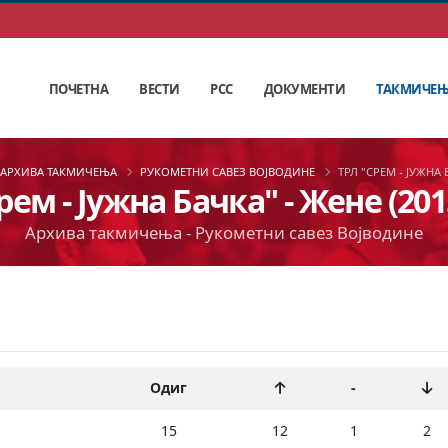
ПОЧЕТНА
ВЕСТИ
РСС
ДОКУМЕНТИ
ТАКМИЧЕ
АРХИВА ТАКМИЧЕЊА
РУКОМЕТНИ САВЕЗ ВОЈВОДИНЕ
ТРЛ "СРЕМ - ЈУЖНА 
рем - Јужна Бачка" - Жене (201
Архива такмичења - Рукометни савез Војводине
Одиг
-
15
12
1
2