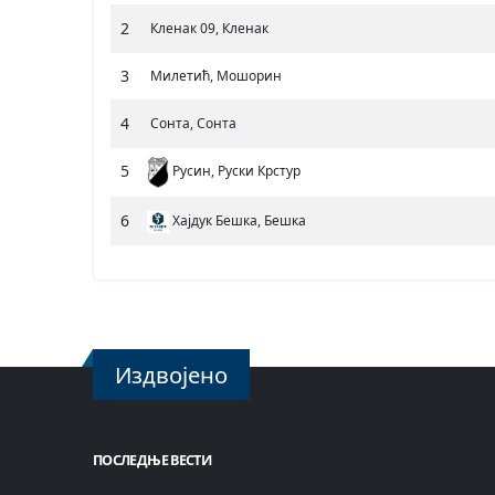
2
Кленак 09, Кленак
3
Милетић, Мошорин
4
Сонта, Сонта
5
Русин, Руски Крстур
6
Хајдук Бешка, Бешка
Издвојено
ПОСЛЕДЊЕ ВЕСТИ