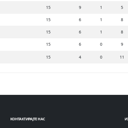
15
9
1
5
15
6
1
8
15
6
1
8
15
6
0
9
15
4
0
11
КОНТАКТИРАЈТЕ НАС
И