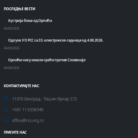
ПОСЛЕДЊЕ ВЕСТИ
Аустрија боља од Орлића
06/08/2026
Одлуке УО РСС са 33. електронске седнице од 4.08.2026.
04/08/2026
Орлићи нису имали среће против Словеније
04/08/2026
КОНТАКТИРАЈТЕ НАС
11070 Београд - Тошин бунар 272
+381 11 6558549
office@rss.org.rs
ПРАТИТЕ НАС