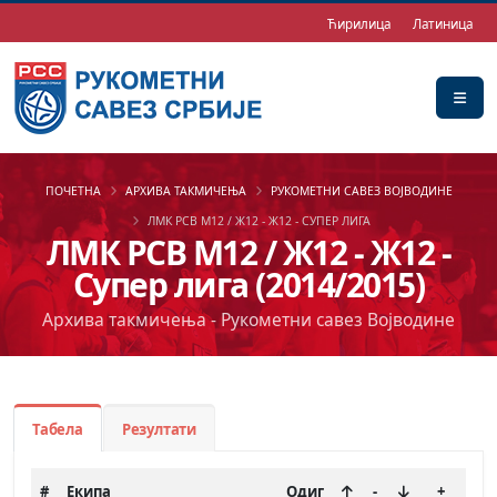
Ћирилица
Латиница
ПОЧЕТНА
АРХИВА ТАКМИЧЕЊА
РУКОМЕТНИ САВЕЗ ВОЈВОДИНЕ
ЛМК РСВ М12 / Ж12 - Ж12 - СУПЕР ЛИГА
ЛМК РСВ М12 / Ж12 - Ж12 -
Супер лига (2014/2015)
Архива такмичења - Рукометни савез Војводине
Табела
Резултати
#
Екипа
Одиг
-
+
-