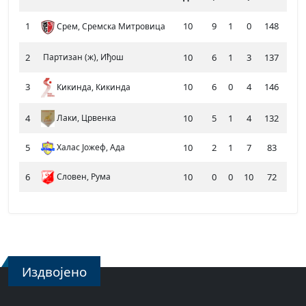
1
10
9
1
0
148
98
Срем, Сремска Митровица
2
Партизан (ж), Иђош
10
6
1
3
137
117
3
10
6
0
4
146
120
Кикинда, Кикинда
4
Лаки, Црвенка
10
5
1
4
132
104
5
Халас Јожеф, Ада
10
2
1
7
83
109
6
Словен, Рума
10
0
0
10
72
170
Издвојено