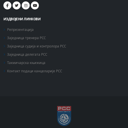
ИЗДВОЈЕНИ ЛИНКОВИ
Репрезентација
Заједница тренера РСС
Заједница судија и контролора РСС
Заједница делегата РСС
Такмичарска књижица
Контакт подаци канцеларије РСС