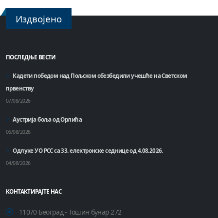
Издвојено
ПОСЛЕДЊЕ ВЕСТИ
Кадети победом над Пољском обезбедили учешће на Светском
првенству
07/08/2026
Аустрија боља од Орлића
06/08/2026
Одлуке УО РСС са 33. електронске седнице од 4.08.2026.
04/08/2026
КОНТАКТИРАЈТЕ НАС
11070 Београд - Тошин бунар 272