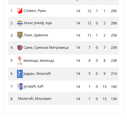
1
Словен, Рума
14
12
1
1
290
18
2
Халас Јожеф, Ада
14
12
0
2
206
15
3
Лаки, Црвенка
14
11
1
2
256
19
4
14
7
0
7
239
24
Срем, Сремска Митровица
5
14
6
0
8
238
21
Кикинда, Кикинда
6
14
5
0
9
214
27
Јадран, Фекетић
7
Југовић, Каћ
14
1
0
13
160
24
8
Милетић, Мошорин
14
1
0
13
134
22