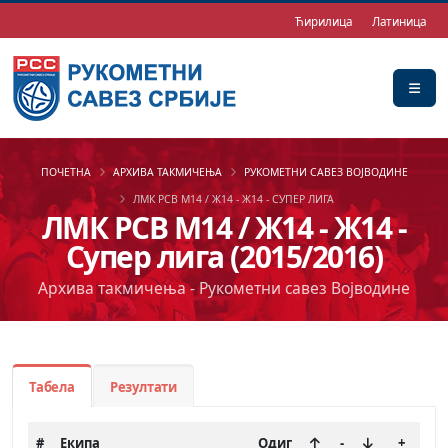
Ћирилица
Латиница
ПОЧЕТНА
АРХИВА ТАКМИЧЕЊА
РУКОМЕТНИ САВЕЗ ВОЈВОДИНЕ
ЛМК РСВ М14 / Ж14 - Ж14 - СУПЕР ЛИГА
ЛМК РСВ М14 / Ж14 - Ж14 -
Супер лига (2015/2016)
Архива такмичења - Рукометни савез Војводине
Табела
Резултати
#
Екипа
Одиг
-
+
-