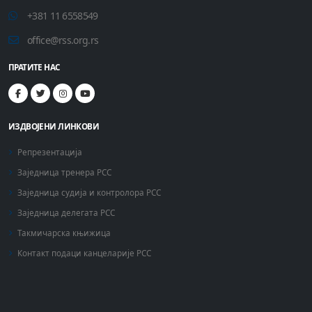
+381 11 6558549
office@rss.org.rs
ПРАТИТЕ НАС
ИЗДВОЈЕНИ ЛИНКОВИ
Репрезентација
Заједница тренера РСС
Заједница судија и контролора РСС
Заједница делегата РСС
Такмичарска књижица
Контакт подаци канцеларије РСС