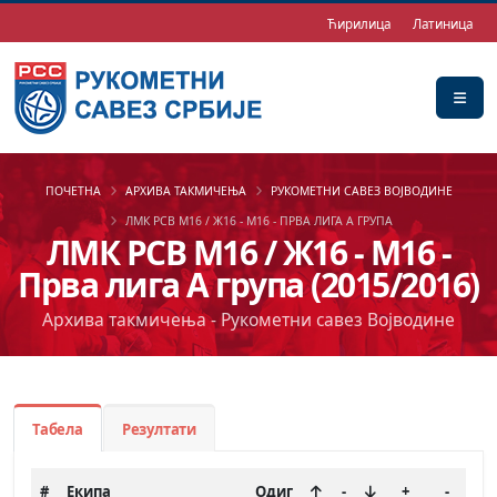
Ћирилица
Латиница
ПОЧЕТНА
АРХИВА ТАКМИЧЕЊА
РУКОМЕТНИ САВЕЗ ВОЈВОДИНЕ
ЛМК РСВ М16 / Ж16 - М16 - ПРВА ЛИГА А ГРУПА
ЛМК РСВ М16 / Ж16 - М16 -
Прва лига А група (2015/2016)
Архива такмичења - Рукометни савез Војводине
Табела
Резултати
#
Екипа
Одиг
-
+
-
Бо