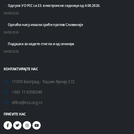
Одлуке УО РСС са 33. електронске седнице од 4.08.2026.
04/08/2026
Орлићи нису имали среће против Словеније
04/08/2026
Подршка за кадете стигла и од сениора
04/08/2026
КОНТАКТИРАЈТЕ НАС
11070 Београд - Тошин бунар 272
+381 11 6558549
office@rss.org.rs
ПРАТИТЕ НАС