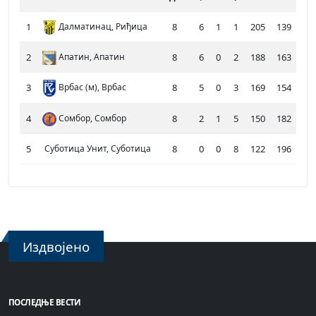
1
Далматинац, Риђица
8
6
1
1
205
139
1
2
Апатин, Апатин
8
6
0
2
188
163
1
3
Врбас (м), Врбас
8
5
0
3
169
154
1
4
Сомбор, Сомбор
8
2
1
5
150
182
5
5
Суботица Унит, Суботица
8
0
0
8
122
196
0
Издвојено
ПОСЛЕДЊЕ ВЕСТИ