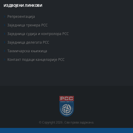
ИЗДВОЈЕНИ ЛИНКОВИ
Репрезентација
Заједница тренера РСС
Заједница судија и контролора РСС
Заједница делегата РСС
Такмичарска књижица
Контакт подаци канцеларије РСС
© Copyright
2026 .
Сва права задржана.