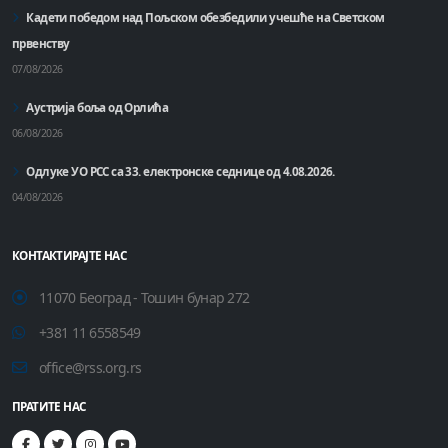
Кадети победом над Пољском обезбедили учешће на Светском
првенству
07/08/2026
Аустрија боља од Орлића
06/08/2026
Одлуке УО РСС са 33. електронске седнице од 4.08.2026.
04/08/2026
КОНТАКТИРАЈТЕ НАС
11070 Београд - Тошин бунар 272
+381 11 6558549
office@rss.org.rs
ПРАТИТЕ НАС