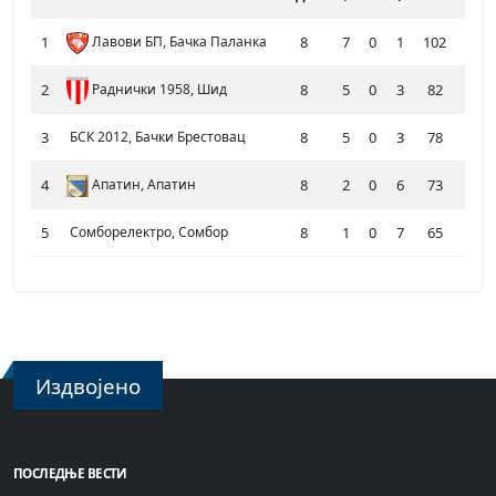
1
Лавови БП, Бачка Паланка
8
7
0
1
102
58
2
Раднички 1958, Шид
8
5
0
3
82
67
3
БСК 2012, Бачки Брестовац
8
5
0
3
78
77
4
Апатин, Апатин
8
2
0
6
73
98
5
Сомборелектро, Сомбор
8
1
0
7
65
100
Издвојено
ПОСЛЕДЊЕ ВЕСТИ