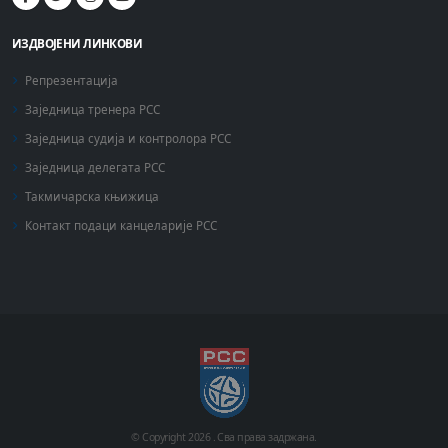
ИЗДВОЈЕНИ ЛИНКОВИ
Репрезентација
Заједница тренера РСС
Заједница судија и контролора РСС
Заједница делегата РСС
Такмичарска књижица
Контакт подаци канцеларије РСС
© Copyright
2026 .
Сва права задржана.