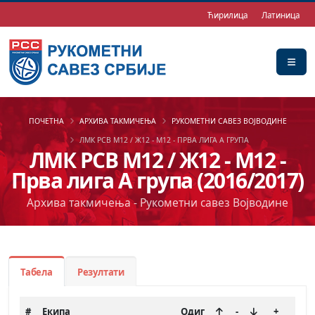
Ћирилица
Латиница
ПОЧЕТНА
АРХИВА ТАКМИЧЕЊА
РУКОМЕТНИ САВЕЗ ВОЈВОДИНЕ
ЛМК РСВ М12 / Ж12 - М12 - ПРВА ЛИГА А ГРУПА
ЛМК РСВ М12 / Ж12 - М12 -
Прва лига А група (2016/2017)
Архива такмичења - Рукометни савез Војводине
Табела
Резултати
#
Екипа
Одиг
-
+
-