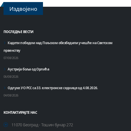
Издвојено
ПОСЛЕДЊЕ ВЕСТИ
Кадети победом над Пољском обезбедили учешће на Светском
првенству
07/08/2026
Аустрија боља од Орлића
06/08/2026
Одлуке УО РСС са 33. електронске седнице од 4.08.2026.
04/08/2026
КОНТАКТИРАЈТЕ НАС
11070 Београд - Тошин бунар 272