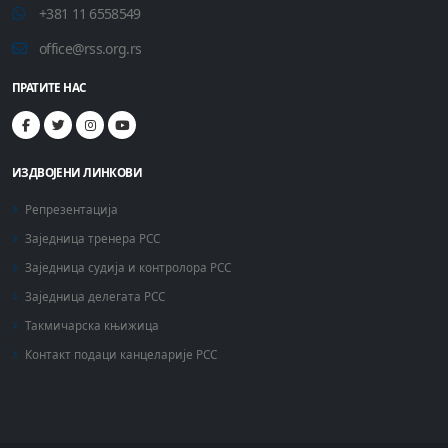
+381 11 6558549
office@rss.org.rs
ПРАТИТЕ НАС
ИЗДВОЈЕНИ ЛИНКОВИ
Репрезентација
Заједница тренера РСС
Заједница судија и контролора РСС
Заједница делегата РСС
Такмичарска књижица
Контакт подаци канцеларије РСС