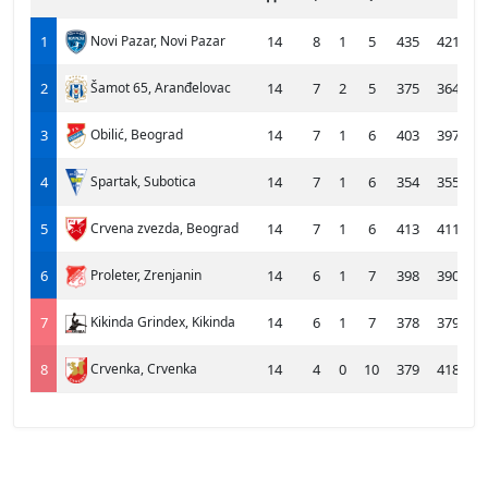
1
Novi Pazar, Novi Pazar
14
8
1
5
435
421
2
Šamot 65, Aranđelovac
14
7
2
5
375
364
3
Obilić, Beograd
14
7
1
6
403
397
4
Spartak, Subotica
14
7
1
6
354
355
5
Crvena zvezda, Beograd
14
7
1
6
413
411
6
Proleter, Zrenjanin
14
6
1
7
398
390
7
Kikinda Grindex, Kikinda
14
6
1
7
378
379
8
Crvenka, Crvenka
14
4
0
10
379
418