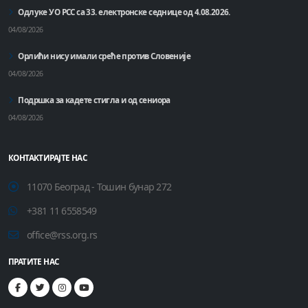
Одлуке УО РСС са 33. електронске седнице од 4.08.2026.
04/08/2026
Орлићи нису имали среће против Словеније
04/08/2026
Подршка за кадете стигла и од сениора
04/08/2026
КОНТАКТИРАЈТЕ НАС
11070 Београд - Тошин бунар 272
+381 11 6558549
office@rss.org.rs
ПРАТИТЕ НАС