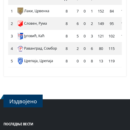
1
Лаки, Црвенка
8
7
0
1
152
84
14
2
Словен, Рума
8
6
0
2
149
95
12
3
Југовић, Каћ
8
5
0
3
121
102
10
4
Раванград, Сомбор
8
2
0
6
80
115
4
5
Црепаја, Црепаја
8
0
0
8
13
119
0
Издвојено
ПОСЛЕДЊЕ ВЕСТИ