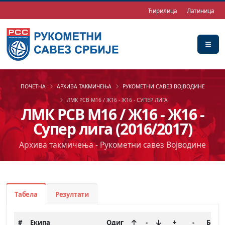
Ћирилица
Латиница
ПОЧЕТНА
АРХИВА ТАКМИЧЕЊА
РУКОМЕТНИ САВЕЗ ВОЈВОДИНЕ
ЛМК РСВ М16 / Ж16 - Ж16 - СУПЕР ЛИГА
ЛМК РСВ М16 / Ж16 - Ж16 -
Супер лига (2016/2017)
Архива такмичења - Рукометни савез Војводине
Табела
Резултати
#
Екипа
Одиг
-
+
-
Бод