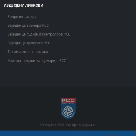
ИЗДВОЈЕНИ ЛИНКОВИ
Репрезентација
Заједница тренера РСС
Заједница судија и контролора РСС
Заједница делегата РСС
Такмичарска књижица
Контакт подаци канцеларије РСС
© Copyright
2026 .
Сва права задржана.