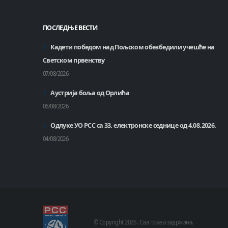
ПОСЛЕДЊЕ ВЕСТИ
Кадети победом над Пољском обезбедили учешће на
Светском првенству
07/08/2026
Аустрија боља од Орлића
06/08/2026
Одлуке УО РСС са 33. електронске седнице од 4.08.2026.
04/08/2026
© Copyright
2026 .
Сва права задржана.