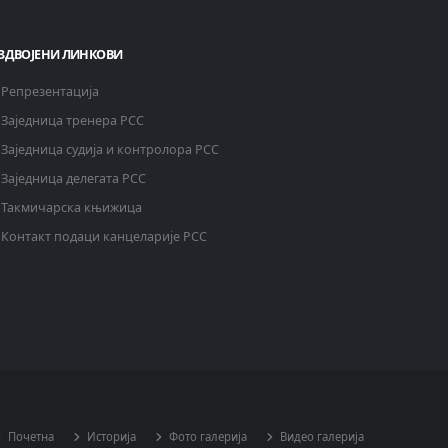
ЗДВОЈЕНИ ЛИНКОВИ
Репрезентација
Заједница тренера РСС
Заједница судија и контролора РСС
Заједница делегата РСС
Такмичарска књижица
Контакт подаци канцеларије РСС
Почетна
Историја
Фото галерија
Видео галерија