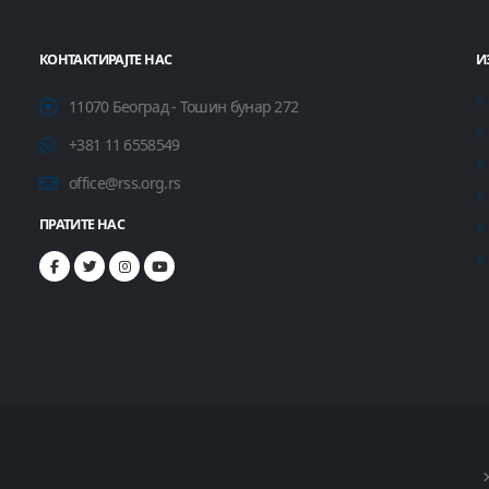
КОНТАКТИРАЈТЕ НАС
И
11070 Београд - Тошин бунар 272
+381 11 6558549
office@rss.org.rs
ПРАТИТЕ НАС