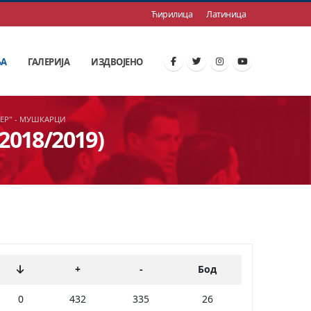
Ћирилица
Латиница
ЊА
ГАЛЕРИЈА
ИЗДВОЈЕНО
ВЕР" - МУШКАРЦИ
2018/2019)
+
-
Бод
0
432
335
26