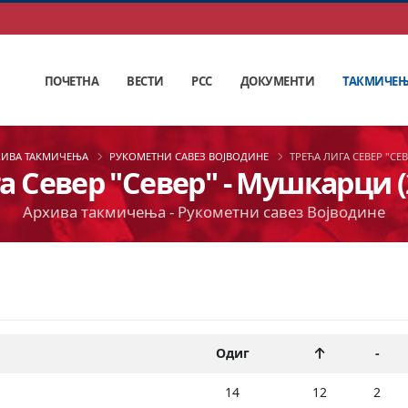
ПОЧЕТНА
ВЕСТИ
РСС
ДОКУМЕНТИ
ТАКМИЧЕ
ХИВА ТАКМИЧЕЊА
РУКОМЕТНИ САВЕЗ ВОЈВОДИНЕ
ТРЕЋА ЛИГА СЕВЕР "СЕ
а Север "Север" - Мушкарци (
Архива такмичења - Рукометни савез Војводине
Одиг
-
14
12
2