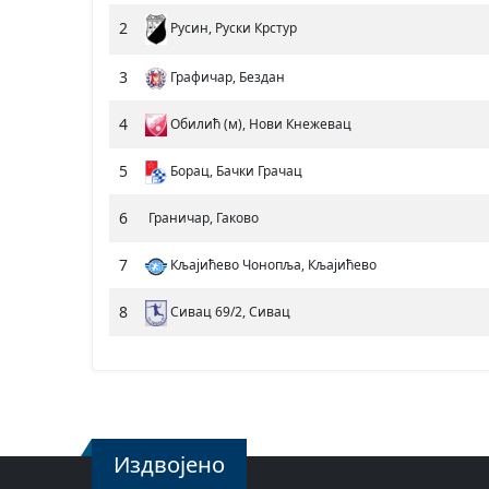
2
Русин, Руски Крстур
3
Графичар, Бездан
4
Обилић (м), Нови Кнежевац
5
Борац, Бачки Грачац
6
Граничар, Гаково
7
Кљајићево Чонопља, Кљајићево
8
Сивац 69/2, Сивац
Издвојено