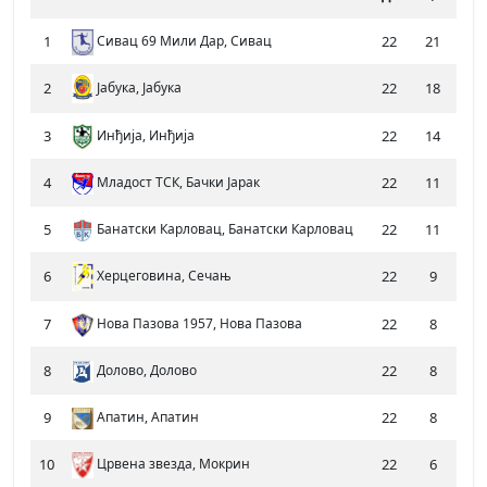
1
Сивац 69 Мили Дар, Сивац
22
21
0
2
Јабука, Јабука
22
18
1
3
Инђија, Инђија
22
14
3
4
Младост ТСК, Бачки Јарак
22
11
3
5
Банатски Карловац, Банатски Карловац
22
11
0
6
Херцеговина, Сечањ
22
9
2
7
Нова Пазова 1957, Нова Пазова
22
8
2
8
Долово, Долово
22
8
1
9
Апатин, Апатин
22
8
1
10
Црвена звезда, Мокрин
22
6
3