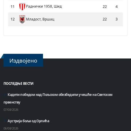
11
Раднички 1958, Шид
22
4
3
12
22
3
3
Младост, Вршац
Издвојено
ПОСЛЕДЊЕ ВЕСТИ
Кадети победом над Пољском обезбедили учешће на Светском
првенству
07/08/2026
Аустрија боља од Орлића
06/08/2026