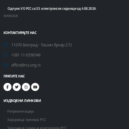
Одлуке УО РСС са 33. електронске седнице од 4.08.2026.
04/08/2026
КОНТАКТИРАЈТЕ НАС
11070 Београд - Тошин бунар 272
+381 11 6558549
office@rss.org.rs
ПРАТИТЕ НАС
ИЗДВОЈЕНИ ЛИНКОВИ
Репрезентација
Заједница тренера РСС
Заједница судија и контролора РСС