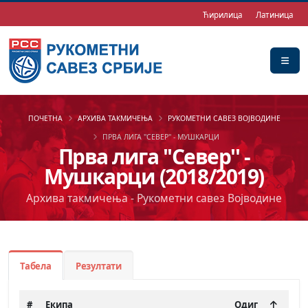
Ћирилица
Латиница
ПОЧЕТНА
АРХИВА ТАКМИЧЕЊА
РУКОМЕТНИ САВЕЗ ВОЈВОДИНЕ
ПРВА ЛИГА ''СЕВЕР'' - МУШКАРЦИ
Прва лига ''Север'' -
Мушкарци (2018/2019)
Архива такмичења - Рукометни савез Војводине
Табела
Резултати
#
Екипа
Одиг
-