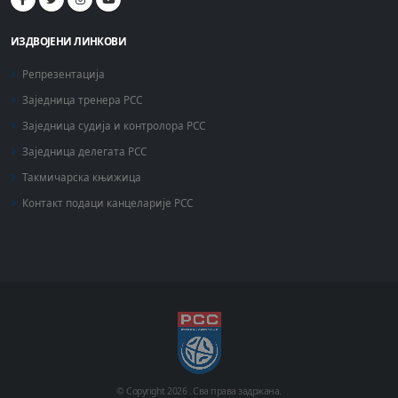
ИЗДВОЈЕНИ ЛИНКОВИ
Репрезентација
Заједница тренера РСС
Заједница судија и контролора РСС
Заједница делегата РСС
Такмичарска књижица
Контакт подаци канцеларије РСС
© Copyright
2026 .
Сва права задржана.