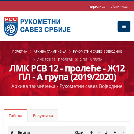
Ћирилица
Латиница
ПОЧЕТНА
АРХИВА ТАКМИЧЕЊА
РУКОМЕТНИ САВЕЗ ВОЈВОДИНЕ
ЛМК РСВ 12 - ПРОЛЕЋЕ - Ж12 ПЛ - А ГРУПА
ЛМК РСВ 12 - пролеће - Ж12
ПЛ - А група (2019/2020)
Архива такмичења - Рукометни савез Војводине
Табела
Резултати
#
Екипа
Одиг
-
+
-
Б