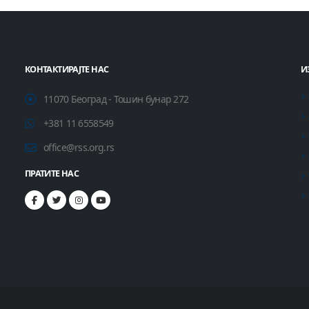
КОНТАКТИРАЈТЕ НАС
И
11070 Београд - Тошин бунар 272
+381 11 6558549
office@rss.org.rs
ПРАТИТЕ НАС