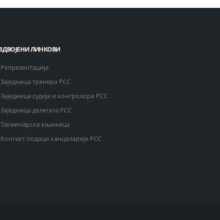
ЗДВОЈЕНИ ЛИНКОВИ
Репрезентација
Заједница тренера РСС
Заједница судија и контролора РСС
Заједница делегата РСС
Такмичарска књижица
Контакт подаци канцеларије РСС