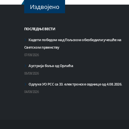
Издвојено
ПОСЛЕДЊЕ ВЕСТИ
Кадети победом над Пољском обезбедили учешће на
Светском првенству
07/08/2026
Аустрија боља од Орлића
06/08/2026
Одлуке УО РСС са 33. електронске седнице од 4.08.2026.
04/08/2026