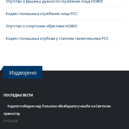
Упутство о вршењу дужности службених лица НОВО!
Кодекс понашања службених лица РСС
Упутство о спортским објектима НОВО!
Кодекс понашања клубова у сталним такмичењима РСС
Издвојено
ПОСЛЕДЊЕ ВЕСТИ
Кадети победом над Пољском обезбедили учешће на Светском
првенству
07/08/2026