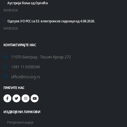
Аустрија боља од Орлића
06/08/2026
Одлуке УО РСС са 33. електронске седнице од 4.08.2026.
04/08/2026
КОНТАКТИРАЈТЕ НАС
11070 Београд - Тошин бунар 272
+381 11 6558549
office@rss.org.rs
ПРАТИТЕ НАС
ИЗДВОЈЕНИ ЛИНКОВИ
Репрезентација