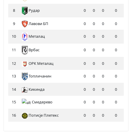
8
Рудар
0
0
0
0
9
Лавови БП
0
0
0
0
10
Металац
0
0
0
0
11
0
0
0
0
Врбас
12
ОРК Металац
0
0
0
0
13
Топличанин
0
0
0
0
14
Кикинда
0
0
0
0
15
Смедерево
0
0
0
0
16
Потисје Плетекс
0
0
0
0