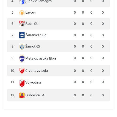
4
Jugović Lamagro
0
0
0
0
5
Lavovi
0
0
0
0
6
Radnički
0
0
0
0
7
Železničar jug
0
0
0
0
8
Šamot 65
0
0
0
0
9
0
0
0
0
Metaloplastika Elixir
10
Crvena zvezda
0
0
0
0
11
0
0
0
0
Vojvodina
12
Dubočica 54
0
0
0
0