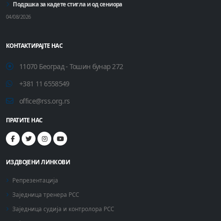
Подршка за кадете стигла и од сениора
04/08/2026
КОНТАКТИРАЈТЕ НАС
11070 Београд - Тошин бунар 272
+381 11 6558549
office@rss.org.rs
ПРАТИТЕ НАС
ИЗДВОЈЕНИ ЛИНКОВИ
Репрезентација
Заједница тренера РСС
Заједница судија и контролора РСС