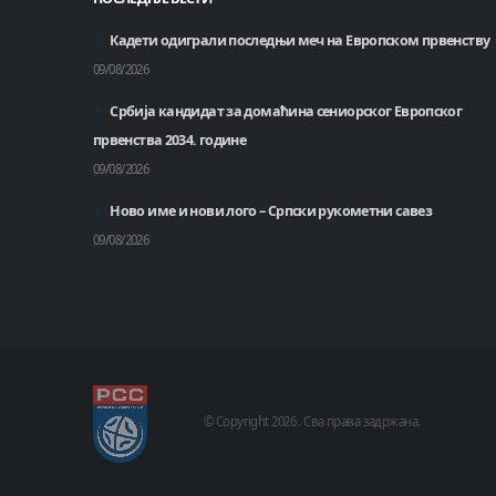
Кадети одиграли последњи меч на Европском првенству
09/08/2026
Србија кандидат за домаћинa сениорског Европског
првенства 2034. године
09/08/2026
Ново име и нови лого – Српски рукометни савез
09/08/2026
© Copyright
2026 .
Сва права задржана.