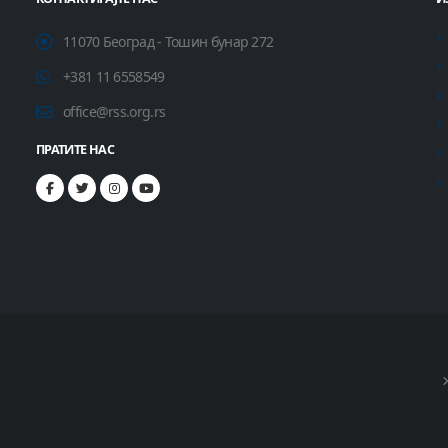
11070 Београд - Тошин бунар 272
+381 11 6558549
office@rss.org.rs
ПРАТИТЕ НАС