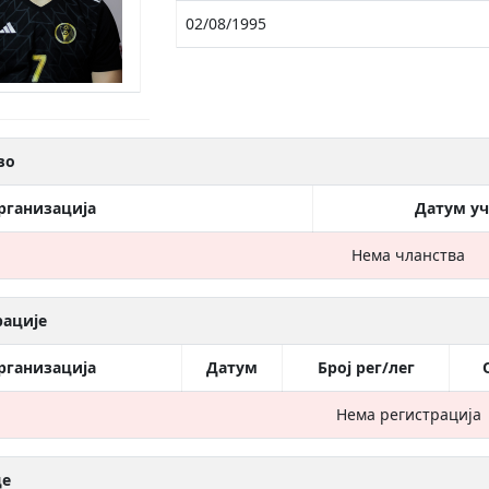
02/08/1995
во
рганизација
Датум у
Нема чланства
рације
рганизација
Датум
Број рег/лег
Нема регистрација
це