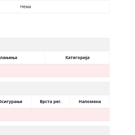
Нема
члањења
Категорија
Осигурање
Врста рег.
Напомена