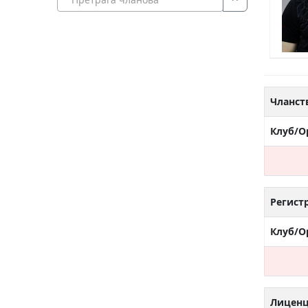
Чланст
Клуб/О
Регист
Клуб/О
Лицен