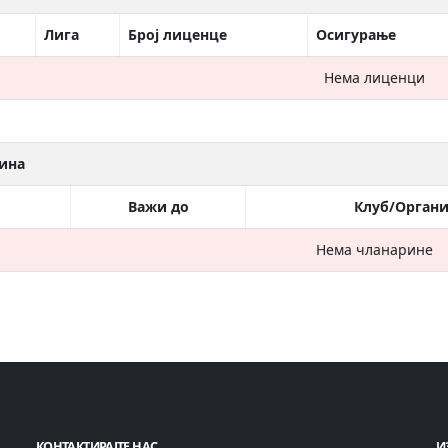
Лига
Број лиценце
Осигурање
Нема лиценци
ина
Важи до
Клуб/Органи
Нема чланарине
КОНТАКТИРАЈТЕ НАС
И