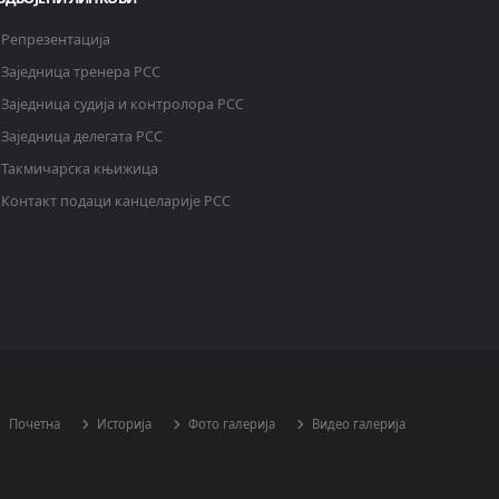
Репрезентација
Заједница тренера РСС
Заједница судија и контролора РСС
Заједница делегата РСС
Такмичарска књижица
Контакт подаци канцеларије РСС
Почетна
Историја
Фото галерија
Видео галерија