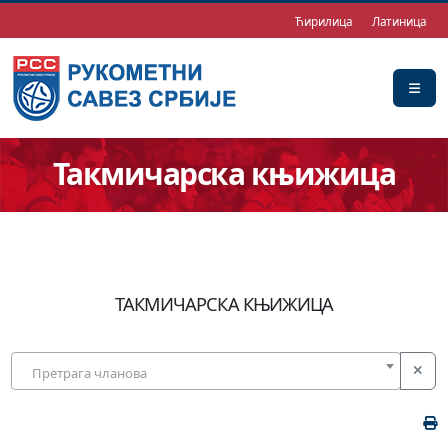
Ћирилица
Латиница
Такмичарска књижица
ТАКМИЧАРСКА КЊИЖИЦА
Претрага чланова