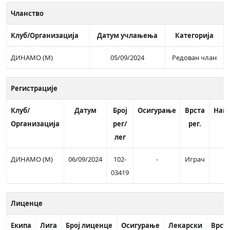
Чланство
Клуб/Организација
Датум учлањења
Категорија
ДИНАМО (М)
05/09/2024
Редован члан
Регистрације
Клуб/
Датум
Број
Осигурање
Врста
Нап
Организација
рег/
рег.
лег
ДИНАМО (М)
06/09/2024
102-
-
Играч
03419
Лиценце
Екипа
Лига
Број лиценце
Осигурање
Лекарски
Врст