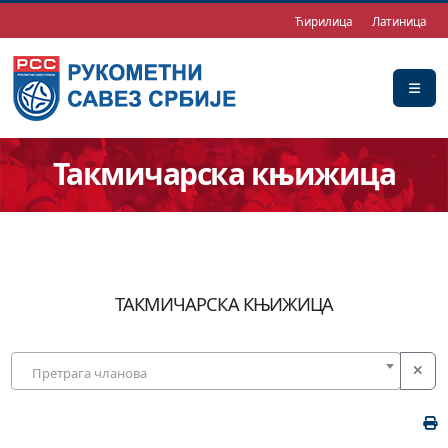
Ћирилица
Латиница
Такмичарска књижица
ТАКМИЧАРСКА КЊИЖИЦА
Претрага чланова