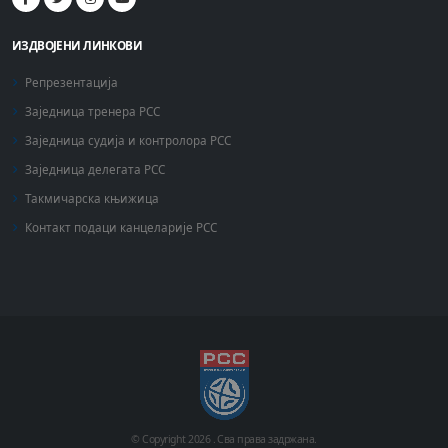
ИЗДВОЈЕНИ ЛИНКОВИ
Репрезентација
Заједница тренера РСС
Заједница судија и контролора РСС
Заједница делегата РСС
Такмичарска књижица
Контакт подаци канцеларије РСС
© Copyright
2026 .
Сва права задржана.