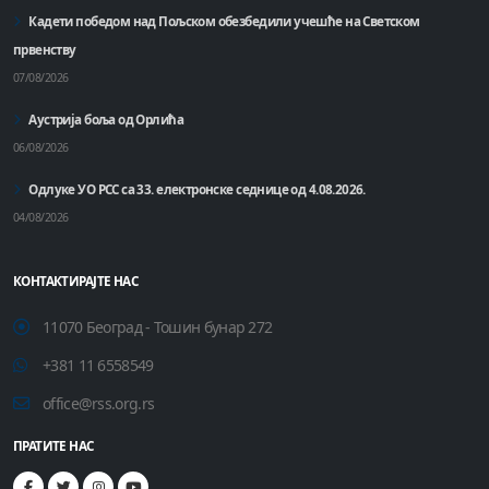
Кадети победом над Пољском обезбедили учешће на Светском
првенству
07/08/2026
Аустрија боља од Орлића
06/08/2026
Одлуке УО РСС са 33. електронске седнице од 4.08.2026.
04/08/2026
КОНТАКТИРАЈТЕ НАС
11070 Београд - Тошин бунар 272
+381 11 6558549
office@rss.org.rs
ПРАТИТЕ НАС