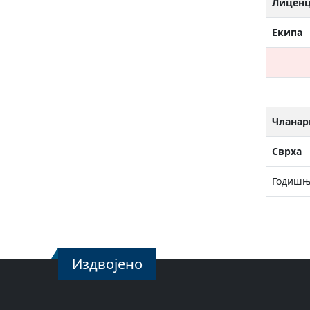
Лицен
Екипа
Чланар
Сврха
Годишњ
Издвојено