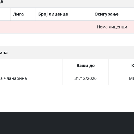
це
Лига
Број лиценце
Осигурање
Нема лиценци
ина
Важи до
К
а чланарина
31/12/2026
М