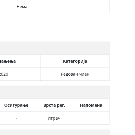
Нема
лањења
Категорија
2026
Редован члан
Осигурање
Врста рег.
Напомена
-
Играч