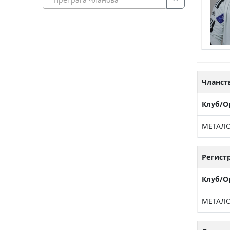
Чланст
Клуб/О
МЕТАЛО
Регист
Клуб/О
МЕТАЛО