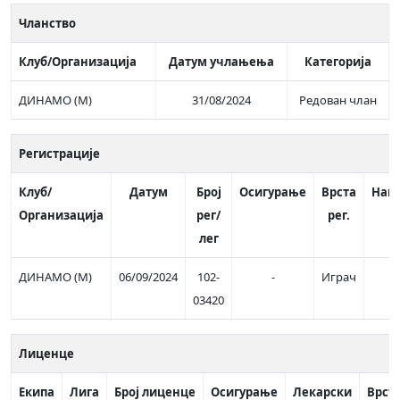
Чланство
Клуб/Организација
Датум учлањења
Категорија
ДИНАМО (М)
31/08/2024
Редован члан
Регистрације
Клуб/
Датум
Број
Осигурање
Врста
Нап
Организација
рег/
рег.
лег
ДИНАМО (М)
06/09/2024
102-
-
Играч
03420
Лиценце
Екипа
Лига
Број лиценце
Осигурање
Лекарски
Врст