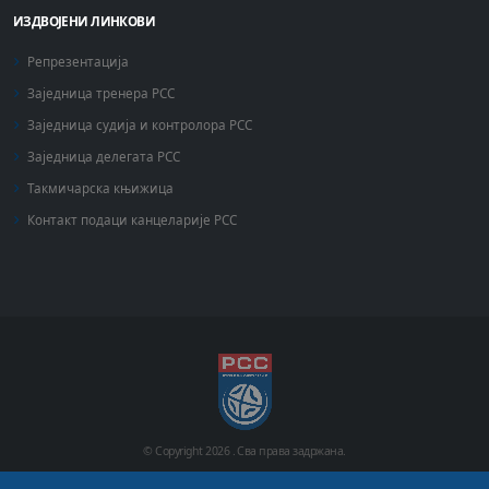
ИЗДВОЈЕНИ ЛИНКОВИ
Репрезентација
Заједница тренера РСС
Заједница судија и контролора РСС
Заједница делегата РСС
Такмичарска књижица
Контакт подаци канцеларије РСС
© Copyright
2026 .
Сва права задржана.