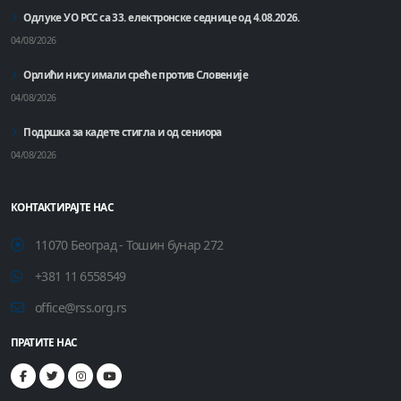
Одлуке УО РСС са 33. електронске седнице од 4.08.2026.
04/08/2026
Орлићи нису имали среће против Словеније
04/08/2026
Подршка за кадете стигла и од сениора
04/08/2026
КОНТАКТИРАЈТЕ НАС
11070 Београд - Тошин бунар 272
+381 11 6558549
office@rss.org.rs
ПРАТИТЕ НАС