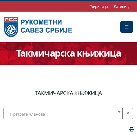
Ћирилица
Латиница
Такмичарска књижица
ТАКМИЧАРСКА КЊИЖИЦА
Претрага чланова