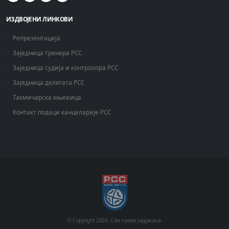
ИЗДВОЈЕНИ ЛИНКОВИ
Репрезентација
Заједница тренера РСС
Заједница судија и контролора РСС
Заједница делегата РСС
Такмичарска књижица
Контакт подаци канцеларије РСС
© Copyright
2026 .
Сва права задржана.