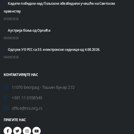
Кадети победом над Пољском обезбедили учешће на Светском
првенству
07/08/2026
Аустрија боља од Орлића
06/08/2026
Одлуке УО РСС са 33. електронске седнице од 4.08.2026.
04/08/2026
КОНТАКТИРАЈТЕ НАС
11070 Београд - Тошин бунар 272
+381 11 6558549
office@rss.org.rs
ПРАТИТЕ НАС