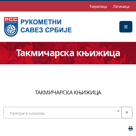
Ћирилица
Латиница
Такмичарска књижица
ТАКМИЧАРСКА КЊИЖИЦА
Претрага чланова