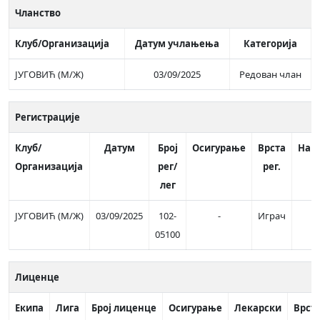
Чланство
Клуб/Организација
Датум учлањења
Категорија
ЈУГОВИЋ (М/Ж)
03/09/2025
Редован члан
Регистрације
Клуб/
Датум
Број
Осигурање
Врста
Нап
Организација
рег/
рег.
лег
ЈУГОВИЋ (М/Ж)
03/09/2025
102-
-
Играч
05100
Лиценце
Екипа
Лига
Број лиценце
Осигурање
Лекарски
Врст