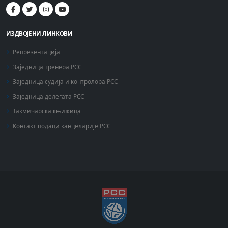
ИЗДВОЈЕНИ ЛИНКОВИ
Репрезентација
Заједница тренера РСС
Заједница судија и контролора РСС
Заједница делегата РСС
Такмичарска књижица
Контакт подаци канцеларије РСС