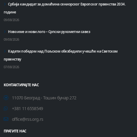
Србија кандидат за домаћинa сениорског Европског првенства 2034.
године
09/08/2026
Ново име и нови лого – Српски рукометни савез
09/08/2026
Кадети победом над Пољском обезбедили учешће на Светском
првенству
07/08/2026
КОНТАКТИРАЈТЕ НАС
11070 Београд - Тошин бунар 272
+381 11 6558549
office@rss.org.rs
ПРАТИТЕ НАС