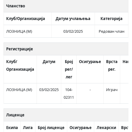
Чланство
Клуб/Организација
Датум учлањења
Категорија
ЛОЗНИЦА (М)
03/02/2025
Редован члан
Регистрације
Клуб/
Датум
Број
Осигурање
Врста
Нап
Организација
рег/
рег.
лег
ЛОЗНИЦА (М)
03/02/2025
104-
-
Играч
02311
Лиценце
Екипа
Лига
Број лиценце
Осигурање
Лекарски
Врст