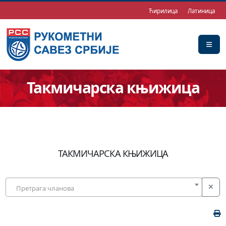
Ћирилица
Латиница
Такмичарска књижица
ТАКМИЧАРСКА КЊИЖИЦА
Претрага чланова