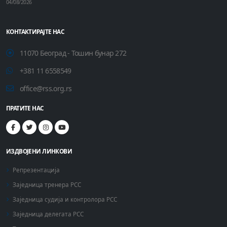
04/08/2026
КОНТАКТИРАЈТЕ НАС
11070 Београд - Тошин бунар 272
+381 11 6558549
office@rss.org.rs
ПРАТИТЕ НАС
ИЗДВОЈЕНИ ЛИНКОВИ
Репрезентација
Заједница тренера РСС
Заједница судија и контролора РСС
Заједница делегата РСС