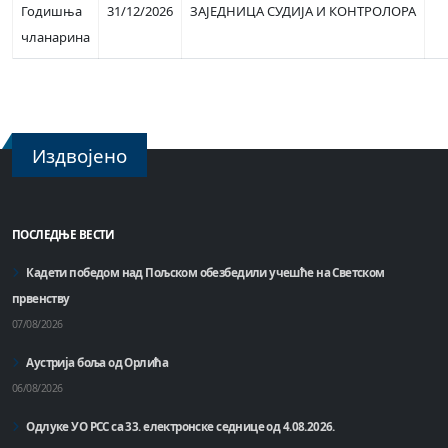
Годишња
31/12/2026
ЗАЈЕДНИЦА СУДИЈА И КОНТРОЛОРА
чланарина
Издвојено
ПОСЛЕДЊЕ ВЕСТИ
Кадети победом над Пољском обезбедили учешће на Светском
првенству
07/08/2026
Аустрија боља од Орлића
06/08/2026
Одлуке УО РСС са 33. електронске седнице од 4.08.2026.