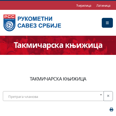
Ћирилица
Латиница
Такмичарска књижица
ТАКМИЧАРСКА КЊИЖИЦА
Претрага чланова