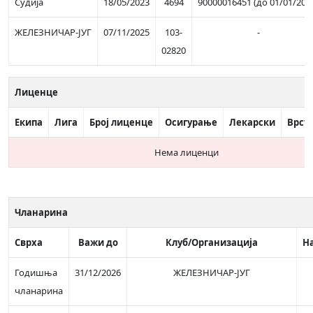
Судија
18/05/2023
4694
90000016451 (до 01/01/202
ЖЕЛЕЗНИЧАР-ЈУГ
07/11/2025
103-
-
02820
Лиценце
Екипа
Лига
Број лиценце
Осигурање
Лекарски
Врст
Нема лиценци
Чланарина
Сврха
Важи до
Клуб/Организација
Н
Годишња
31/12/2026
ЖЕЛЕЗНИЧАР-ЈУГ
чланарина