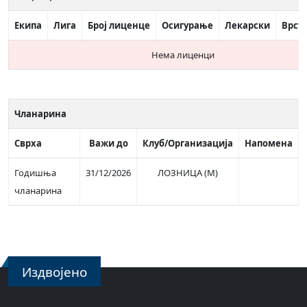
Екипа
Лига
Број лиценце
Осигурање
Лекарски
Врст
Нема лиценци
Чланарина
Сврха
Важи до
Клуб/Организација
Напомена
Годишња
31/12/2026
ЛОЗНИЦА (М)
чланарина
Издвојено