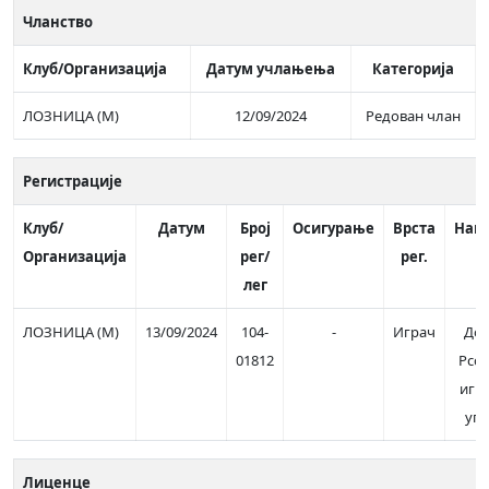
Чланство
Клуб/Организација
Датум учлањења
Категорија
ЛОЗНИЦА (М)
12/09/2024
Редован члан
Регистрације
Клуб/
Датум
Број
Осигурање
Врста
Нап
Организација
рег/
рег.
лег
ЛОЗНИЦА (М)
13/09/2024
104-
-
Играч
Доз
01812
Рсс 
игра
уго
Лиценце