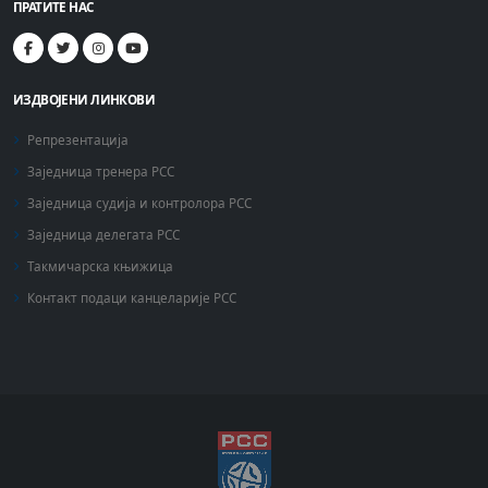
ПРАТИТЕ НАС
ИЗДВОЈЕНИ ЛИНКОВИ
Репрезентација
Заједница тренера РСС
Заједница судија и контролора РСС
Заједница делегата РСС
Такмичарска књижица
Контакт подаци канцеларије РСС