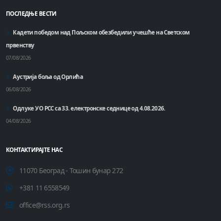
ПОСЛЕДЊЕ ВЕСТИ
Кадети победом над Пољском обезбедили учешће на Светском
првенству
07/08/2026
Аустрија боља од Орлића
06/08/2026
Одлуке УО РСС са 33. електронске седнице од 4.08.2026.
04/08/2026
КОНТАКТИРАЈТЕ НАС
11070 Београд - Тошин бунар 272
+381 11 6558549
office@rss.org.rs