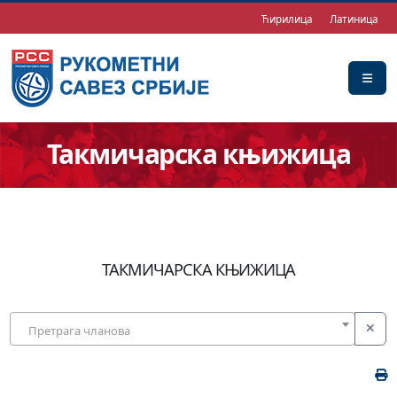
Ћирилица
Латиница
Такмичарска књижица
ТАКМИЧАРСКА КЊИЖИЦА
Претрага чланова