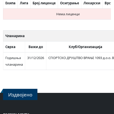
Екипа
Лига
Број лиценце
Осигурање
Лекарски
Врст
Нема лиценци
Чланарина
Сврха
Важи до
Клуб/Организација
Годишња
31/12/2026
СПОРТСКО ДРУШТВО ВРАЊЕ 1093 д.о.о. 
чланарина
Издвојено