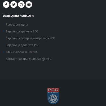
ИЗДВОЈЕНИ ЛИНКОВИ
Репрезентација
Заједница тренера РСС
Заједница судија и контролора РСС
Заједница делегата РСС
Такмичарска књижица
Контакт подаци канцеларије РСС