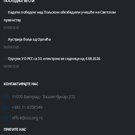
ПОСЛЕДЊЕ ВЕСТИ
Кадети победом над Пољском обезбедили учешће на Светском
првенству
07/08/2026
Аустрија боља од Орлића
06/08/2026
Одлуке УО РСС са 33. електронске седнице од 4.08.2026.
04/08/2026
КОНТАКТИРАЈТЕ НАС
11070 Београд - Тошин бунар 272
+381 11 6558549
office@rss.org.rs
ПРАТИТЕ НАС