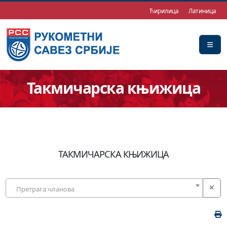
Ћирилица
Латиница
Такмичарска књижица
ТАКМИЧАРСКА КЊИЖИЦА
Претрага чланова