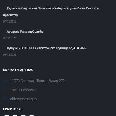
Кадети победом над Пољском обезбедили учешће на Светском
првенству
07/08/2026
Аустрија боља од Орлића
06/08/2026
Одлуке УО РСС са 33. електронске седнице од 4.08.2026.
04/08/2026
КОНТАКТИРАЈТЕ НАС
11070 Београд - Тошин бунар 272
+381 11 6558549
office@rss.org.rs
ПРАТИТЕ НАС