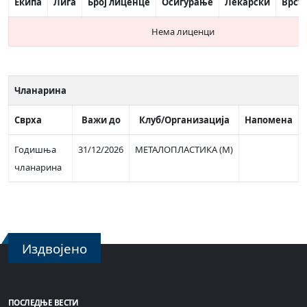
Екипа
Лига
Број лиценце
Осигурање
Лекарски
Врст
Нема лиценци
Чланарина
Сврха
Важи до
Клуб/Организација
Напомена
Годишња
31/12/2026
МЕТАЛОПЛАСТИКА (М)
чланарина
Издвојено
ПОСЛЕДЊЕ ВЕСТИ