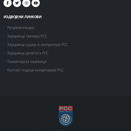
ИЗДВОЈЕНИ ЛИНКОВИ
Репрезентација
Заједница тренера РСС
Заједница судија и контролора РСС
Заједница делегата РСС
Такмичарска књижица
Контакт подаци канцеларије РСС