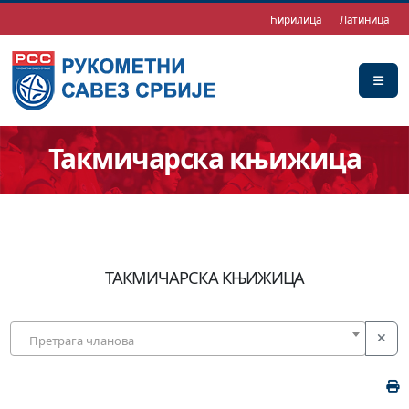
Ћирилица
Латиница
Такмичарска књижица
ТАКМИЧАРСКА КЊИЖИЦА
Претрага чланова