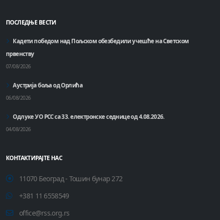
ПОСЛЕДЊЕ ВЕСТИ
Кадети победом над Пољском обезбедили учешће на Светском
првенству
07/08/2026
Аустрија боља од Орлића
06/08/2026
Одлуке УО РСС са 33. електронске седнице од 4.08.2026.
04/08/2026
КОНТАКТИРАЈТЕ НАС
11070 Београд - Тошин бунар 272
+381 11 6558549
office@rss.org.rs