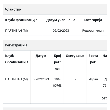
Чланство
Клуб/Организација
Датум учлањења
Категорија
ПАРТИЗАН (М)
06/02/2023
Редован члан
Регистрације
Клуб/
Датум
Број
Осигурање
Врста
Нап
Организација
рег/
рег.
лег
ПАРТИЗАН (М)
06/02/2023
101-
-
Играч
До
00763
76-2
УГО