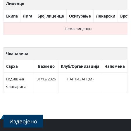
Лиценце
Екипа
Лига
Број лиценце
Осигурање
Лекарски
Врст
Нема лиценци
Чланарина
Сврха
Важи до
Клуб/Организација
Напомена
Годишња
31/12/2026
ПАРТИЗАН (М)
чланарина
Издвојено