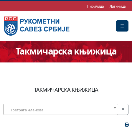
Ћирилица
Латиница
Такмичарска књижица
ТАКМИЧАРСКА КЊИЖИЦА
Претрага чланова