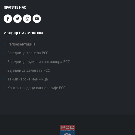
ПРАТИТЕ НАС
ИЗДВОЈЕНИ ЛИНКОВИ
Репрезентација
Заједница тренера РСС
Заједница судија и контролора РСС
Заједница делегата РСС
Такмичарска књижица
Контакт подаци канцеларије РСС