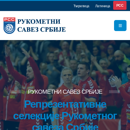
РСС
Ћирилица
Латиница
РУКОМЕТНИ САВЕЗ СРБИЈЕ
Репрезентативне
селекције Рукометног
савеза Србије