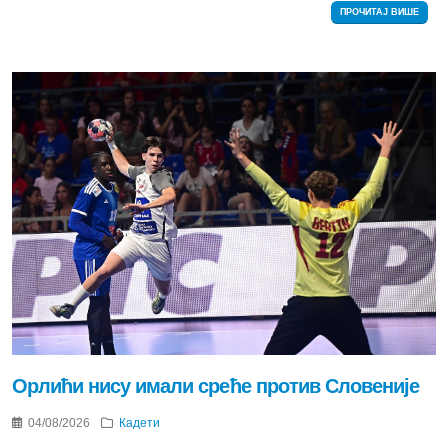
ПРОЧИТАЈ ВИШЕ
Орлићи нису имали среће против Словеније
04/08/2026
Кадети