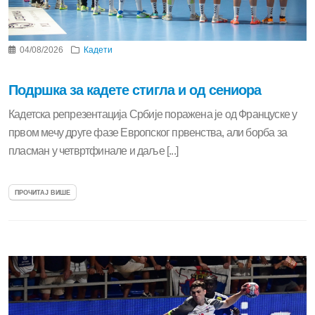
04/08/2026
Кадети
Подршка за кадете стигла и од сениора
Кадетска репрезентација Србије поражена је од Француске у
првом мечу друге фазе Европског првенства, али борба за
пласман у четвртфинале и даље [...]
ПРОЧИТАЈ ВИШЕ