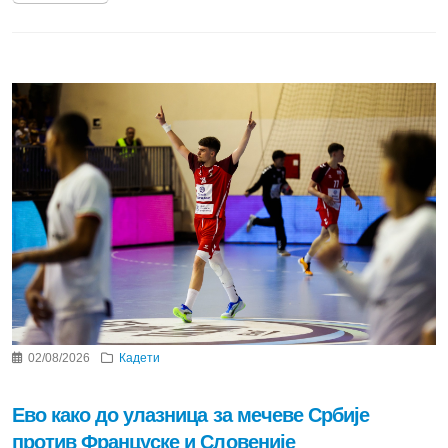
02/08/2026
Кадети
Ево како до улазница за мечеве Србије
против Француске и Словеније