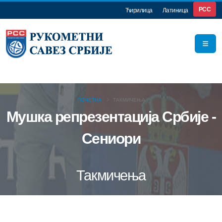
РСС
Ћирилица
Латиница
ПОЧЕТНА
ТАКМИЧЕЊА
Мушка репрезентација Србије -
Сениори
Такмичења