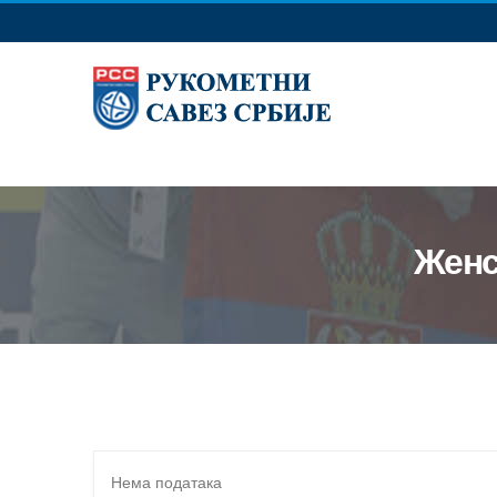
Женс
Нема података