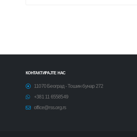
КОНТАКТИРАЈТЕ НАС
11070 Београд - Тошин бунар 272
+381 11 6558549
office@rss.org.rs