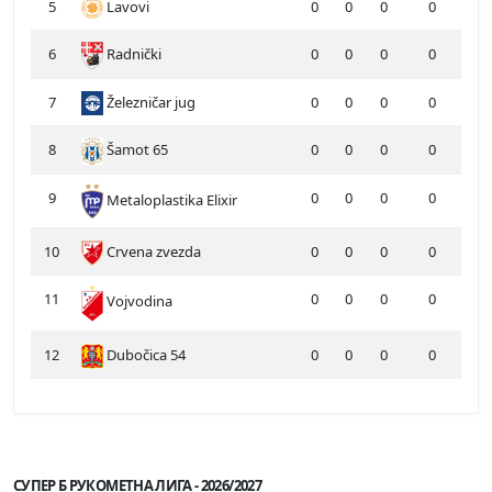
5
Lavovi
0
0
0
0
6
Radnički
0
0
0
0
7
Železničar jug
0
0
0
0
8
Šamot 65
0
0
0
0
9
0
0
0
0
Metaloplastika Elixir
10
Crvena zvezda
0
0
0
0
11
0
0
0
0
Vojvodina
12
Dubočica 54
0
0
0
0
СУПЕР Б РУКОМЕТНА ЛИГА - 2026/2027