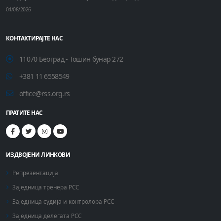
04/08/2026
КОНТАКТИРАЈТЕ НАС
11070 Београд - Тошин бунар 272
+381 11 6558549
office@rss.org.rs
ПРАТИТЕ НАС
ИЗДВОЈЕНИ ЛИНКОВИ
Репрезентација
Заједница тренера РСС
Заједница судија и контролора РСС
Заједница делегата РСС