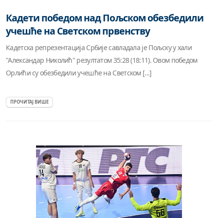
Кадети победом над Пољском обезбедили
учешће на Светском првенству
Кадетска репрезентација Србије савладала је Пољску у хали
"Александар Николић" резултатом 35:28 (18:11). Овом победом
Орлићи су обезбедили учешће на Светском [...]
ПРОЧИТАЈ ВИШЕ