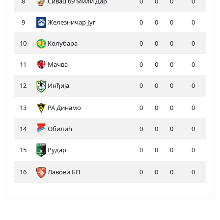
8
Сивац 69 Мили Дар
0
0
0
0
9
Железничар Југ
0
0
0
0
10
Колубара
0
0
0
0
11
Мачва
0
0
0
0
12
Инђија
0
0
0
0
13
РА Динамо
0
0
0
0
14
Обилић
0
0
0
0
15
Рудар
0
0
0
0
16
Лавови БП
0
0
0
0