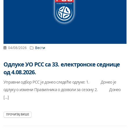
04/08/2026
Вести
Одлуке УО РСС са 33. електронске седнице
од 4.08.2026.
Управни одбор РСС је донео следеће одлуке: 1. Донео је
одлуку о измени Правилника о дозволи за сезону 2. Донео
[...]
ПРОЧИТАЈ ВИШЕ