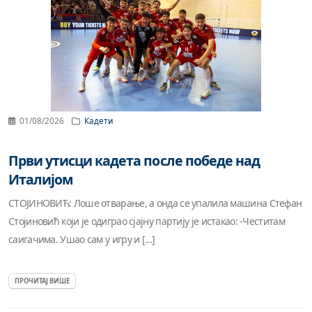
01/08/2026
Кадети
Први утисци кадета после победе над
Италијом
СТОЈИНОВИЋ: Лоше отварање, а онда се упалила машина Стефан
Стојиновић који је одиграо сјајну партију је истакао: -Честитам
саигачима. Ушао сам у игру и [...]
ПРОЧИТАЈ ВИШЕ