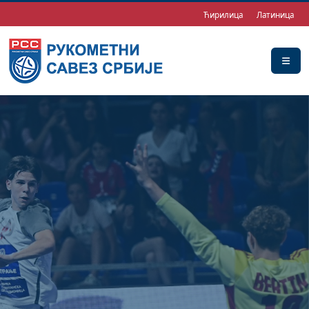
Ћирилица
Латиница
КАДЕТИ
0
4
/
0
8
/
2
0
2
6
Орлићи нису имали
среће против Словеније