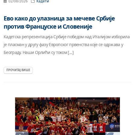
02/08/2026
Кадети
Ево како до улазница за мечеве Србије
против Француске и Словеније
Кадетска репрезентација Србије победом над Италијом изборила
је пласман у другу фазу Европског првенства које се одржава у
Београду. Наши Орлићи су током [...]
ПРОЧИТАЈ ВИШЕ