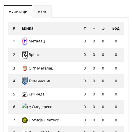
МУШКАРЦИ
ЖЕНЕ
#
Екипа
-
Бод
1
Металац
0
0
0
0
2
0
0
0
0
Врбас
3
ОРК Металац
0
0
0
0
4
Топличанин
0
0
0
0
5
Кикинда
0
0
0
0
6
Смедерево
0
0
0
0
7
Потисје Плетекс
0
0
0
0