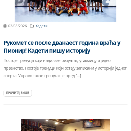
02/08/2026
Кадети
Рукомет се после дванаест година враћа у
Пионир! Кадети пишу историју
Постоје тренуци који надилазе резултат, утакмицу и једно
првенство. Постоје тренуци који остају записани у историји једног
спорта. Управо такав тренутак је пред [...]
ПРОЧИТАЈ ВИШЕ