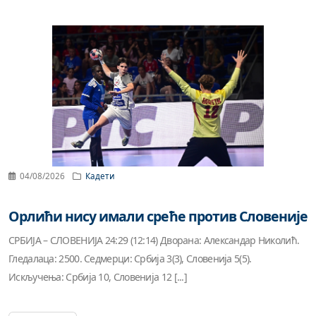
04/08/2026
Кадети
Орлићи нису имали среће против Словеније
СРБИЈА – СЛОВЕНИЈА 24:29 (12:14) Дворана: Александар Николић.
Гледалаца: 2500. Седмерци: Србија 3(3), Словенија 5(5).
Искључења: Србија 10, Словенија 12 [...]