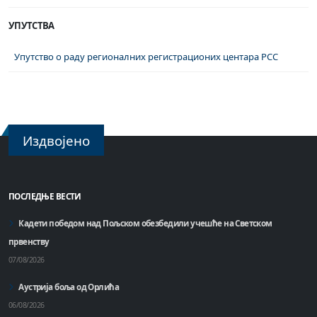
УПУТСТВА
Упутство о раду регионалних регистрационих центара РСС
Издвојено
ПОСЛЕДЊЕ ВЕСТИ
Кадети победом над Пољском обезбедили учешће на Светском
првенству
07/08/2026
Аустрија боља од Орлића
06/08/2026