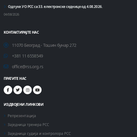
Одлуке УО РСС са 33. електронске седнице од 4.08.2026.
04/08/2026
КОНТАКТИРАЈТЕ НАС
11070 Београд - Тошин бунар 272
+381 11 6558549
office@rss.org.rs
ПРАТИТЕ НАС
ИЗДВОЈЕНИ ЛИНКОВИ
Репрезентација
Заједница тренера РСС
Заједница судија и контролора РСС