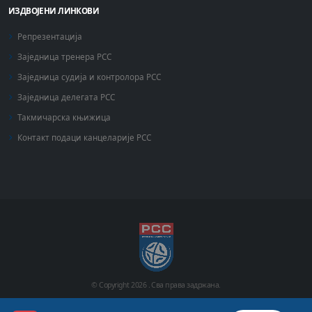
ИЗДВОЈЕНИ ЛИНКОВИ
Репрезентација
Заједница тренера РСС
Заједница судија и контролора РСС
Заједница делегата РСС
Такмичарска књижица
Контакт подаци канцеларије РСС
© Copyright
2026 .
Сва права задржана.