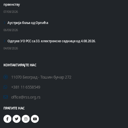
првенству
07/08/2026
Аустрија боља од Орлића
06/08/2026
Одлуке УО РСС са 33. електронске седнице од 4.08.2026.
04/08/2026
КОНТАКТИРАЈТЕ НАС
11070 Београд - Тошин бунар 272
+381 11 6558549
office@rss.org.rs
ПРАТИТЕ НАС