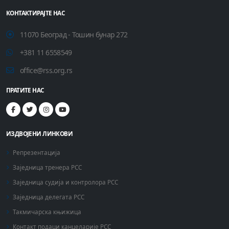
КОНТАКТИРАЈТЕ НАС
11070 Београд - Тошин бунар 272
+381 11 6558549
office@rss.org.rs
ПРАТИТЕ НАС
ИЗДВОЈЕНИ ЛИНКОВИ
Репрезентација
Заједница тренера РСС
Заједница судија и контролора РСС
Заједница делегата РСС
Такмичарска књижица
Контакт подаци канцеларије РСС