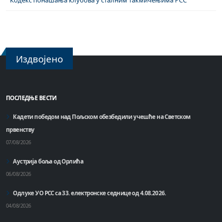
Кодекс понашања клубова у сталним такмичењима РСС
Издвојено
ПОСЛЕДЊЕ ВЕСТИ
Кадети победом над Пољском обезбедили учешће на Светском
првенству
07/08/2026
Аустрија боља од Орлића
06/08/2026
Одлуке УО РСС са 33. електронске седнице од 4.08.2026.
04/08/2026