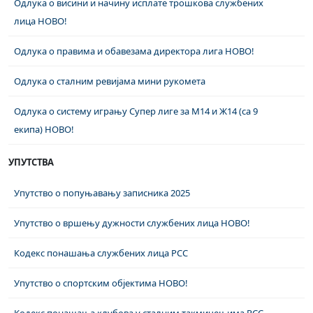
Одлука о висини и начину исплате трошкова службених
лица НОВО!
Одлука о правима и обавезама директора лига НОВО!
Одлука о сталним ревијама мини рукомета
Одлука о систему игрању Супер лиге за М14 и Ж14 (са 9
екипа) НОВО!
УПУТСТВА
Упутство о попуњавању записника 2025
Упутство о вршењу дужности службених лица НОВО!
Кодекс понашања службених лица РСС
Упутство о спортским објектима НОВО!