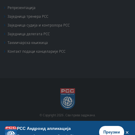
Репрезентација
Заједница тренера РСС
Заједница судија и контролора РСС
Заједница делегата РСС
Такмичарска књижица
Контакт подаци канцеларије РСС
© Copyright
2026 .
Сва права задржана.
РСС Андроид апликација
Почетна
Историја
Фото галерија
Видео галерија
×
Преузми