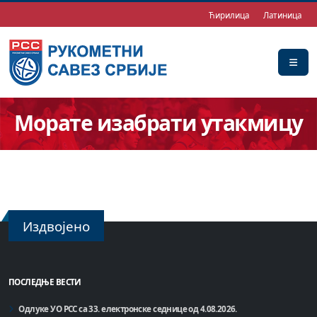
Ћирилица
Латиница
Морате изабрати утакмицу
Издвојено
ПОСЛЕДЊЕ ВЕСТИ
Одлуке УО РСС са 33. електронске седнице од 4.08.2026.