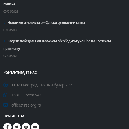
године
09/08/2026
Ново име и нови лого – Српски рукометни савез
09/08/2026
Кадети победом над Пољском обезбедили учешће на Светском
првенству
07/08/2026
КОНТАКТИРАЈТЕ НАС
11070 Београд - Тошин бунар 272
+381 11 6558549
office@rss.org.rs
ПРАТИТЕ НАС