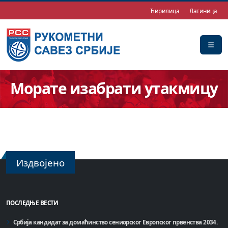
Ћирилица
Латиница
Морате изабрати утакмицу
Издвојено
ПОСЛЕДЊЕ ВЕСТИ
Србија кандидат за домаћинство сениорског Европског првенства 2034.