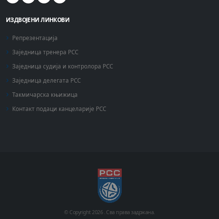
ИЗДВОЈЕНИ ЛИНКОВИ
Репрезентација
Заједница тренера РСС
Заједница судија и контролора РСС
Заједница делегата РСС
Такмичарска књижица
Контакт подаци канцеларије РСС
© Copyright
2026 .
Сва права задржана.