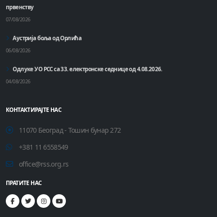
првенству
07/08/2026
Аустрија боља од Орлића
06/08/2026
Одлуке УО РСС са 33. електронске седнице од 4.08.2026.
04/08/2026
КОНТАКТИРАЈТЕ НАС
11070 Београд - Тошин бунар 272
+381 11 6558549
office@rss.org.rs
ПРАТИТЕ НАС