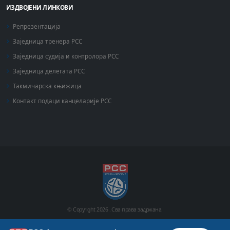
ИЗДВОЈЕНИ ЛИНКОВИ
Репрезентација
Заједница тренера РСС
Заједница судија и контролора РСС
Заједница делегата РСС
Такмичарска књижица
Контакт подаци канцеларије РСС
© Copyright
2026 .
Сва права задржана.