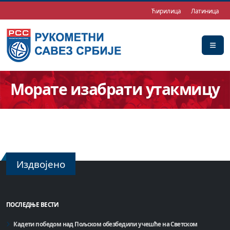
Ћирилица
Латиница
Морате изабрати утакмицу
Издвојено
ПОСЛЕДЊЕ ВЕСТИ
Кадети победом над Пољском обезбедили учешће на Светском