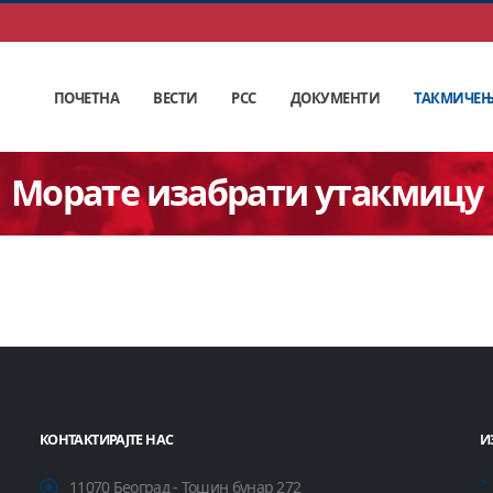
ПОЧЕТНА
ВЕСТИ
РСС
ДОКУМЕНТИ
ТАКМИЧЕ
Морате изабрати утакмицу
КОНТАКТИРАЈТЕ НАС
И
11070 Београд - Тошин бунар 272