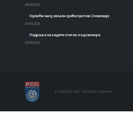
04/08/2026
Орлићи нису имали среће против Словеније
04/08/2026
Подршка за кадете стигла и од сениора
04/08/2026
© Copyright
2026 .
Сва права задржана.