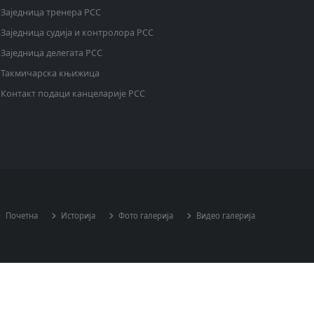
Заједница тренера РСС
Заједница судија и контролора РСС
Заједница делегата РСС
Такмичарска књижица
Контакт подаци канцеларије РСС
Почетна
Историја
Фото галерија
Видео галерија