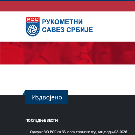
Издвојено
ПОСЛЕДЊЕ ВЕСТИ
Одлуке УО РСС са 33. електронске седнице од 4.08.2026.