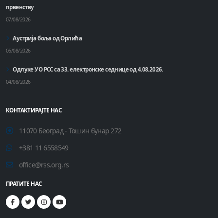
првенству
07/08/2026
Аустрија боља од Орлића
06/08/2026
Одлуке УО РСС са 33. електронске седнице од 4.08.2026.
04/08/2026
КОНТАКТИРАЈТЕ НАС
11070 Београд - Тошин бунар 272
+381 11 6558549
office@rss.org.rs
ПРАТИТЕ НАС