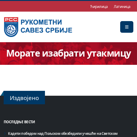
Ћирилица
Латиница
Морате изабрати утакмицу
Издвојено
ПОСЛЕДЊЕ ВЕСТИ
Кадети победом над Пољском обезбедили учешће на Светском