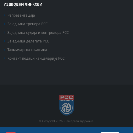
ИЗДВОЈЕНИ ЛИНКОВИ
Репрезентација
Заједница тренера РСС
Заједница судија и контролора РСС
Заједница делегата РСС
Такмичарска књижица
Контакт подаци канцеларије РСС
© Copyright
2026 .
Сва права задржана.