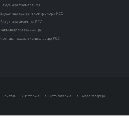
Заједница тренера РСС
Заједница судија и контролора РСС
Заједница делегата РСС
Такмичарска књижица
Контакт подаци канцеларије РСС
Почетна
Историја
Фото галерија
Видео галерија