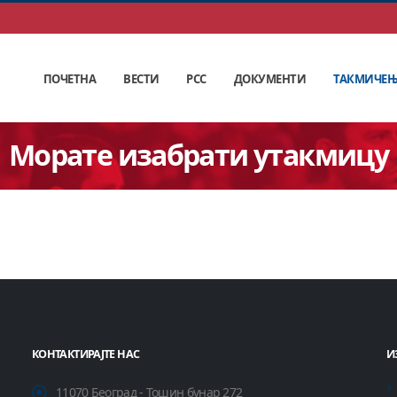
ПОЧЕТНА
ВЕСТИ
РСС
ДОКУМЕНТИ
ТАКМИЧЕ
Морате изабрати утакмицу
КОНТАКТИРАЈТЕ НАС
И
11070 Београд - Тошин бунар 272