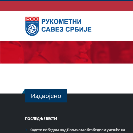
Издвојено
ПОСЛЕДЊЕ ВЕСТИ
Кадети победом над Пољском обезбедили учешће на