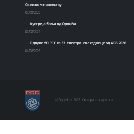
Светском првенству
07/08/2026
Аустрија боља од Орлића
06/08/2026
Одлуке УО РСС са 33. електронске седнице од 4.08.2026.
04/08/2026
© Copyright
2026 .
Сва права задржана.