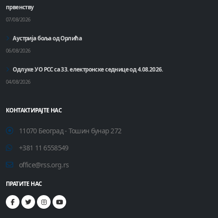
првенству
07/08/2026
Аустрија боља од Орлића
06/08/2026
Одлуке УО РСС са 33. електронске седнице од 4.08.2026.
04/08/2026
КОНТАКТИРАЈТЕ НАС
11070 Београд - Тошин бунар 272
+381 11 6558549
office@rss.org.rs
ПРАТИТЕ НАС