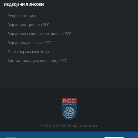
ИЗДВОЈЕНИ ЛИНКОВИ
Репрезентација
Заједница тренера РСС
Заједница судија и контролора РСС
Заједница делегата РСС
Такмичарска књижица
Контакт подаци канцеларије РСС
© Copyright
2026 .
Сва права задржана.