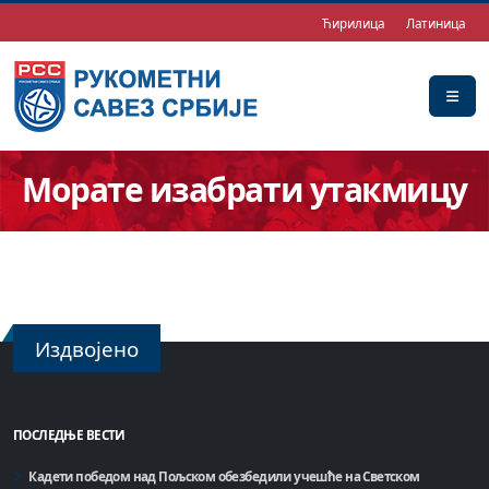
Ћирилица
Латиница
Морате изабрати утакмицу
Издвојено
ПОСЛЕДЊЕ ВЕСТИ
Кадети победом над Пољском обезбедили учешће на Светском