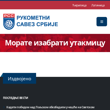
Ћирилица
Латиница
Морате изабрати утакмицу
Издвојено
ПОСЛЕДЊЕ ВЕСТИ
Кадети победом над Пољском обезбедили учешће на Светском