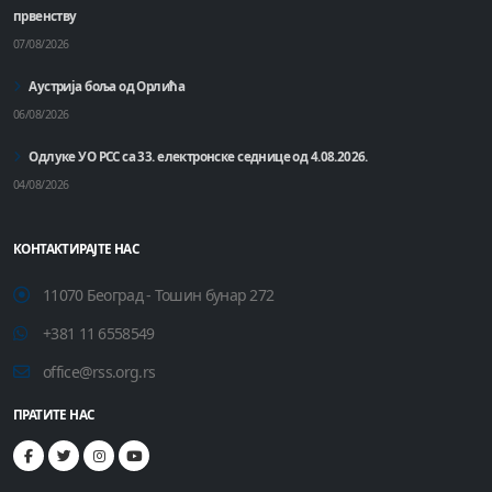
првенству
07/08/2026
Аустрија боља од Орлића
06/08/2026
Одлуке УО РСС са 33. електронске седнице од 4.08.2026.
04/08/2026
КОНТАКТИРАЈТЕ НАС
11070 Београд - Тошин бунар 272
+381 11 6558549
office@rss.org.rs
ПРАТИТЕ НАС