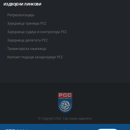
ИЗДВОЈЕНИ ЛИНКОВИ
Репрезентација
Заједница тренера РСС
Заједница судија и контролора РСС
Заједница делегата РСС
Такмичарска књижица
Контакт подаци канцеларије РСС
© Copyright
2026 .
Сва права задржана.